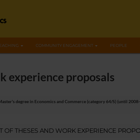
EACHING
COMMUNITY ENGAGEMENT
PEOPLE
rk experience proposals
Master's degree in Economics and Commerce (category 64/S) (until 2008
ST OF THESES AND WORK EXPERIENCE PROP