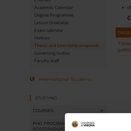
o
Academic Calendar
Degree Programme
C
Lesson timetable
Exam calendar
THESE
Notices
Il bila
Thesis and internship proposals
politic
Governing bodies
Faculty staff
International Students
STUDYING
COURSES
PHD PROGRAMMES AND
POSTGRADUATE TRAINING