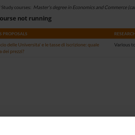
f Study courses:
Master's degree in Economics and Commerce (cat
ourse not running
S PROPOSALS
RESEARCH
ncio delle Universita' e le tasse di iscrizione: quale
Various t
a dei prezzi?