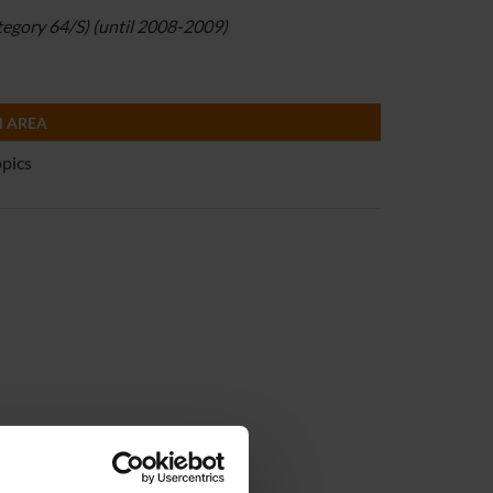
egory 64/S) (until 2008-2009)
 AREA
opics