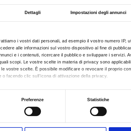
Dettagli
Impostazioni degli annunci
rattiamo i vostri dati personali, ad esempio il vostro numero IP, 
dere alle informazioni sul vostro dispositivo al fine di pubblica
nunci e i contenuti, ricercare il pubblico e sviluppare i servizi. A
r quali scopi. Le vostre scelte in materia di privacy sono applicabi
to le vostre scelte. È possibile modificare o revocare il proprio 
 o facendo clic sull'icona di attivazione della privacy.
mo anche:
oni sulla tua posizione geografica, con un'approssimazione di qu
Preferenze
Statistiche
spositivo, scansionandolo attivamente alla ricerca di caratteristich
aborati i tuoi dati personali e imposta le tue preferenze nella
s
consenso in qualsiasi momento dalla Dichiarazione sui cookie.