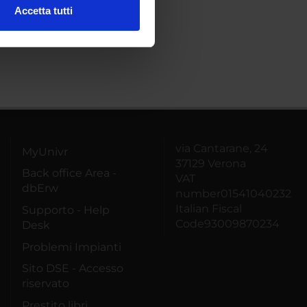
Accetta tutti
l media e per analizzare il
ostri partner che si occupano
azioni che hai fornito loro o
via Cantarane, 24
MyUnivr
37129 Verona
Back office Area -
VAT
dbErw
number01541040232
Italian Fiscal
Supporto - Help
Code93009870234
Desk
Problemi Impianti
Sito DSE - Accesso
riservato
Prestito libri