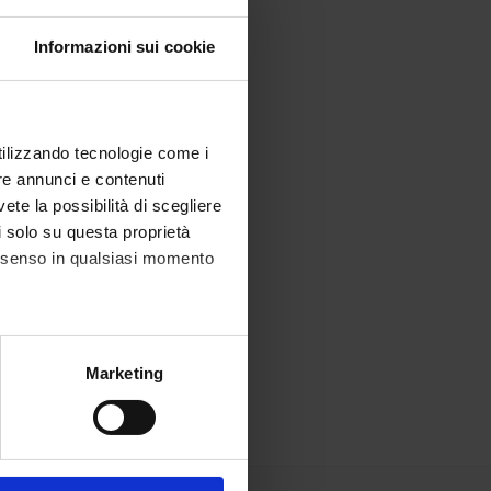
Informazioni sui cookie
utilizzando tecnologie come i
re annunci e contenuti
vete la possibilità di scegliere
li solo su questa proprietà
consenso in qualsiasi momento
alche metro,
Marketing
e specifiche (impronte
ezione dettagli
. Puoi