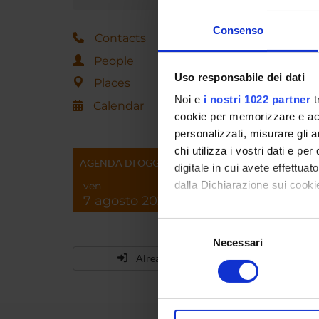
Consenso
Contacts
People
Uso responsabile dei dati
Places
Noi e
i nostri 1022 partner
t
Calendar
cookie per memorizzare e acce
personalizzati, misurare gli an
chi utilizza i vostri dati e pe
AGENDA DI OGGI
digitale in cui avete effettua
dalla Dichiarazione sui cookie
ven
7 agosto 2026
Con il tuo consenso, vorrem
Selezione
raccogliere informazi
Necessari
del
Identificare il tuo di
Already enrolled?
consenso
digitali).
Approfondisci come vengono el
modificare o ritirare il tuo 