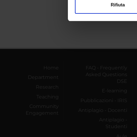
Rifiuta
Utilizziamo i cookie per perso
nostro traffico. Condividiamo 
di analisi dei dati web, pubbl
che hanno raccolto dal tuo uti
Home
FAQ - Frequently
Asked Questions
Department
DSE
Research
E-learning
Teaching
Pubblicazioni - IRIS
Community
Antiplagio - Docenti
Engagement
Antiplagio -
Studenti
Aule