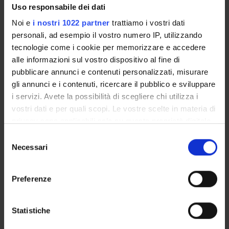
Alloggi
Uso responsabile dei dati
Agevolazioni economiche
Noi e
i nostri 1022 partner
trattiamo i vostri dati
Prova finale
personali, ad esempio il vostro numero IP, utilizzando
Esercitazioni Linguistiche CLA
tecnologie come i cookie per memorizzare e accedere
Stage e Tirocini
alle informazioni sul vostro dispositivo al fine di
Gestione carriere
pubblicare annunci e contenuti personalizzati, misurare
Modalità iscrizioni
gli annunci e i contenuti, ricercare il pubblico e sviluppare
Additional information
i servizi. Avete la possibilità di scegliere chi utilizza i
Documenti
vostri dati e per quali scopi. Le vostre scelte in materia di
privacy sono applicabili solo su questa proprietà digitale
in cui avete effettuato le vostre scelte. È possibile
Selezione
OFFERTA FORMATIVA
modificare o revocare il proprio consenso in qualsiasi
Necessari
del
momento dalla Dichiarazione sui cookie o facendo clic
consenso
CORSI DI STUDIO
sull'icona di attivazione della privacy.
Preferenze
DOTTORATI, MASTER E FORMAZIONE SUPERIORE
Con il tuo consenso, vorremmo anche:
raccogliere informazioni sulla tua posizione
Contatti
Statistiche
geografica, con un'approssimazione di qualche
Persone