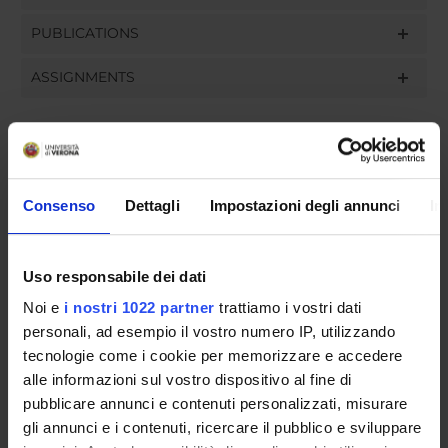
PUBLICATIONS
ASSIGNMENTS
ORGANISATION
Consenso
Dettagli
Impostazioni degli annunci
In
GOVERNANCE
COMMITTEES
Uso responsabile dei dati
Noi e
i nostri 1022 partner
trattiamo i vostri dati
DEPARTMENT ADMINISTRATION OFFICES
personali, ad esempio il vostro numero IP, utilizzando
tecnologie come i cookie per memorizzare e accedere
STUDENT ADMINISTRATION OFFICES
alle informazioni sul vostro dispositivo al fine di
pubblicare annunci e contenuti personalizzati, misurare
DEPARTMENT FACILITIES
gli annunci e i contenuti, ricercare il pubblico e sviluppare