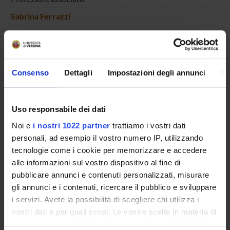
Sabrina Ferrazzi
Giampietro Ferri
Professore ordinario
Roberto Flor
Consenso
Dettagli
Impostazioni degli annunci
In
Professore ordinario
Caterina Fratea
Professore associato
Uso responsabile dei dati
Stefano Gatti
Noi e
i nostri 1022 partner
trattiamo i vostri dati
Professore associato
personali, ad esempio il vostro numero IP, utilizzando
Donata Gottardi
tecnologie come i cookie per memorizzare e accedere
Professore emerito
alle informazioni sul vostro dispositivo al fine di
pubblicare annunci e contenuti personalizzati, misurare
Elisabetta Guido
gli annunci e i contenuti, ricercare il pubblico e sviluppare
Ricercatore a tempo determinato
i servizi. Avete la possibilità di scegliere chi utilizza i
Giovanni Guiglia
vostri dati e per quali scopi. Le vostre scelte in materia di
Professore associato
privacy sono applicabili solo su questa proprietà digitale