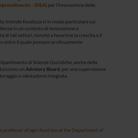
 Apprendimento - IDEA)
per l’innovazione delle
tto intende focalizzarsi in modo particolare sui
ellenza in un contesto di innovazione e
 di tali settori, nonché a favorirne la crescita e il
nto entro il quale possano proficuamente
l Dipartimento di Scienze Giuridiche, anche della
tituiscono un
Advisory Board
, per una supervisione
toraggio e valutazione integrata.
ate professor of agri-food law at the Department of