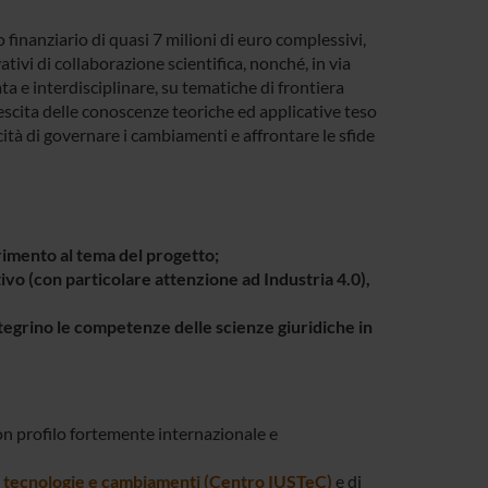
 finanziario di quasi 7 milioni di euro complessivi,
ativi di collaborazione scientifica, nonché, in via
a e interdisciplinare, su tematiche di frontiera
escita delle conoscenze teoriche ed applicative teso
acità di governare i cambiamenti e affrontare le sfide
erimento al tema del progetto;
tivo (con particolare attenzione ad Industria 4.0),
integrino le competenze delle scienze giuridiche in
con profilo fortemente internazionale e
to, tecnologie e cambiamenti (Centro IUSTeC)
e di