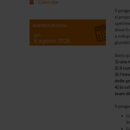
Calendar
Il prog
si propo
sperimen
AGENDA DI OGGI
dove il 
gio
a svilup
6 agosto 2026
giuridic
Sono qua
1) una 
2) il c
3) l'int
delle pr
4) lo s
team di
Il proge
L’
in
L