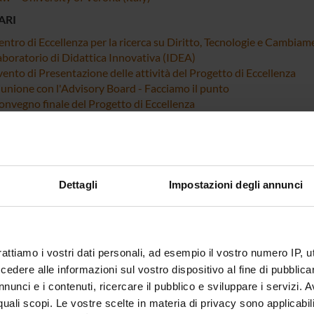
ARI
entro di Eccellenza per la ricerca su Diritto, Tecnologie e Cambiam
aboratorio di Didattica Innovativa (IDEA)
ento di Presentazione delle attività del Progetto di Eccellenza
iunione con l'Advisory Board - Facciamo il punto
onvegno finale del Progetto di Eccellenza
Dettagli
Impostazioni degli annunci
rattiamo i vostri dati personali, ad esempio il vostro numero IP, 
dere alle informazioni sul vostro dispositivo al fine di pubblica
nunci e i contenuti, ricercare il pubblico e sviluppare i servizi. A
r quali scopi. Le vostre scelte in materia di privacy sono applicabi