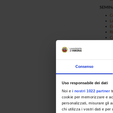
SEMIN
C
L
Ev
R
C
VIDEO
Consenso
Uso responsabile dei dati
Noi e
i nostri 1022 partner
t
cookie per memorizzare e acce
personalizzati, misurare gli an
chi utilizza i vostri dati e pe