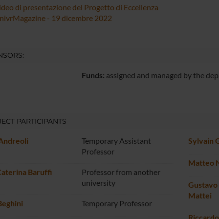
ideo di presentazione del Progetto di Eccellenza
nivrMagazine - 19 dicembre 2022
NSORS:
Funds:
assigned and managed by the de
ECT PARTICIPANTS
Andreoli
Temporary Assistant
Sylvain 
Professor
Matteo N
aterina Baruffi
Professor from another
university
Gustavo 
Mattei
Beghini
Temporary Professor
Riccardo