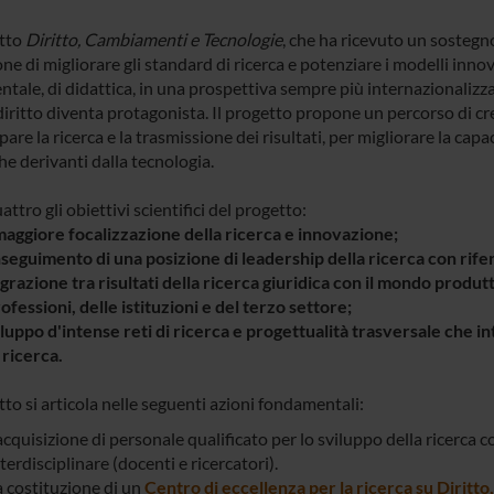
etto
Diritto, Cambiamenti e Tecnologie
, che ha ricevuto un sostegno
ne di migliorare gli standard di ricerca e potenziare i modelli innov
tale, di didattica, in una prospettiva sempre più internazionalizzat
diritto diventa protagonista. Il progetto propone un percorso di cr
pare la ricerca e la trasmissione dei risultati, per migliorare la cap
he derivanti dalla tecnologia.
ttro gli obiettivi scientifici del progetto:
maggiore focalizzazione della ricerca e innovazione;
onseguimento di una posizione di leadership della ricerca con rif
egrazione tra risultati della ricerca giuridica con il mondo produt
ofessioni, delle istituzioni e del terzo settore;
viluppo d'intense reti di ricerca e progettualità trasversale che 
 ricerca.
tto si articola nelle seguenti azioni fondamentali:
acquisizione di personale qualificato per lo sviluppo della ricerca 
terdisciplinare (docenti e ricercatori).
a costituzione di un
Centro di eccellenza per la ricerca su Dirit