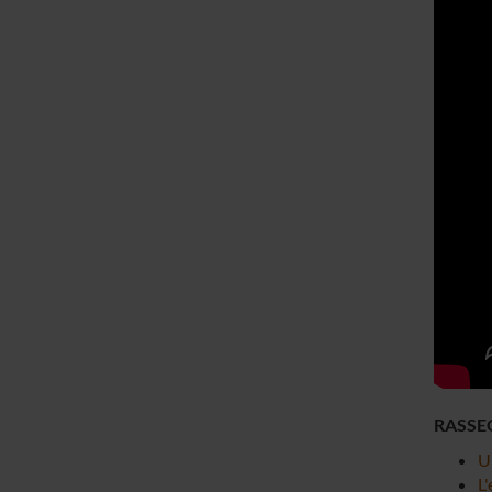
RASSE
U
L'