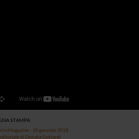
GNA STAMPA
nivrMagazine - 10 gennaio 2018
editoriale di Donata Gottardi