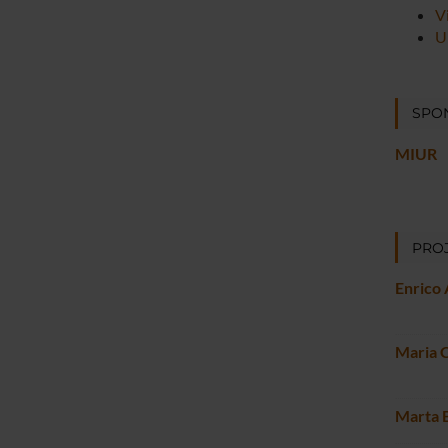
V
U
SPO
MIUR
PROJ
Enrico 
Maria C
Marta 