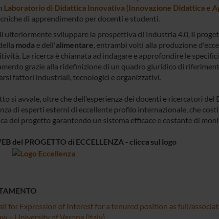
n
Laboratorio di Didattica Innovativa (Innovazione Didattica e
ecniche di apprendimento per docenti e studenti.
di ulteriormente sviluppare la prospettiva di Industria 4.0, il proge
della
moda
e dell'
alimentare
, entrambi volti alla produzione d'ecc
ività. La ricerca è chiamata ad indagare e approfondire le specificità
amento grazie alla ridefinizione di un quadro giuridico di riferime
si fattori industriali, tecnologici e organizzativi.
tto si avvale, oltre che dell’esperienza dei docenti e ricercatori de
za di esperti esterni di eccellente profilo internazionale, che cos
fica del progetto garantendo un sistema efficace e costante di moni
EB del PROGETTO di ECCELLENZA - clicca sul logo
TAMENTO
ll for Expression of Interest for a tenured position as full/associ
w – University of Verona (italy)