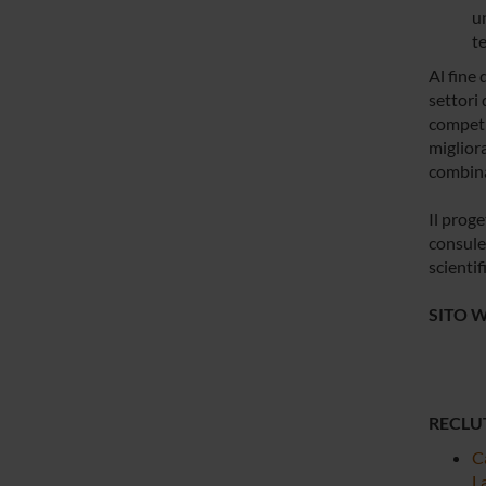
u
t
Al fine 
settori 
competit
miglior
combinar
Il proge
consulen
scienti
SITO W
RECLU
Ca
La