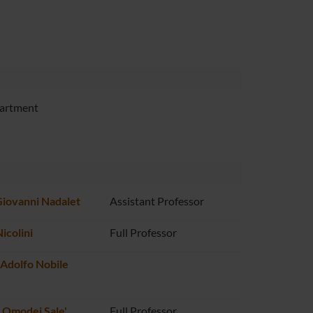
partment
Giovanni Nadalet
Assistant Professor
icolini
Full Professor
Adolfo Nobile
 Omodei Sale'
Full Professor