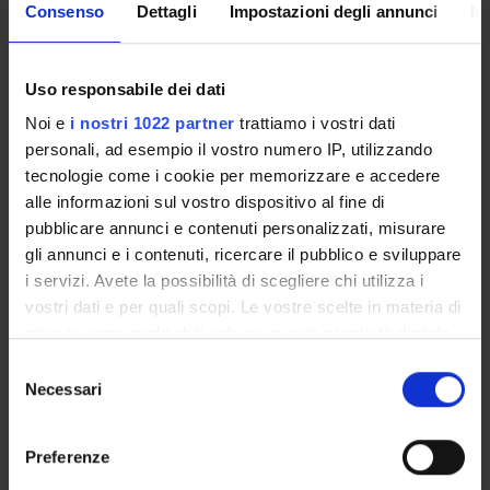
Consenso
Dettagli
Impostazioni degli annunci
In
STRUTTURE DEL DIPARTIMENTO
Uso responsabile dei dati
LABORATORI DI RICERCA
Noi e
i nostri 1022 partner
trattiamo i vostri dati
CENTRI DI RICERCA
personali, ad esempio il vostro numero IP, utilizzando
tecnologie come i cookie per memorizzare e accedere
BIBLIOTECHE
alle informazioni sul vostro dispositivo al fine di
pubblicare annunci e contenuti personalizzati, misurare
SPIN OFF E AZIENDE
gli annunci e i contenuti, ricercare il pubblico e sviluppare
i servizi. Avete la possibilità di scegliere chi utilizza i
Contatti
vostri dati e per quali scopi. Le vostre scelte in materia di
Persone
privacy sono applicabili solo su questa proprietà digitale
in cui avete effettuato le vostre scelte. È possibile
Luoghi
Selezione
modificare o revocare il proprio consenso in qualsiasi
Necessari
del
Calendario
momento dalla Dichiarazione sui cookie o facendo clic
consenso
sull'icona di attivazione della privacy.
Preferenze