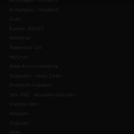
Antiplagio - Docenti
raccolto dal tuo utilizzo dei loro servizi.
Antiplagio - Studenti
Aule
Esami - ESSE3
Webmail
Password GIA
MyUnivr
Area Amministrativa
Supporto - Help Desk
Problemi Impianti
Sito DSE - Accesso riservato
Prestito libri
Missioni
Acquisti
VPN