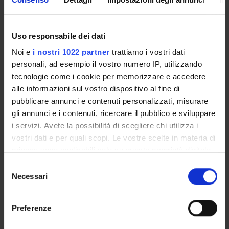
DEPARTMENT FACILITIES
Uso responsabile dei dati
RESEARCH LABORATORIES
Noi e
i nostri 1022 partner
trattiamo i vostri dati
personali, ad esempio il vostro numero IP, utilizzando
RESEARCH CENTRES
tecnologie come i cookie per memorizzare e accedere
alle informazioni sul vostro dispositivo al fine di
LIBRARIES
pubblicare annunci e contenuti personalizzati, misurare
SPIN OFF AND COMPANIES
gli annunci e i contenuti, ricercare il pubblico e sviluppare
i servizi. Avete la possibilità di scegliere chi utilizza i
Contacts
vostri dati e per quali scopi. Le vostre scelte in materia di
privacy sono applicabili solo su questa proprietà digitale
People
in cui avete effettuato le vostre scelte. È possibile
Selezione
Places
modificare o revocare il proprio consenso in qualsiasi
Necessari
del
Calendar
momento dalla Dichiarazione sui cookie o facendo clic
consenso
sull'icona di attivazione della privacy.
Preferenze
Con il tuo consenso, vorremmo anche: