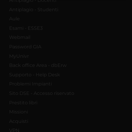
Antiplagio - Docenti
raccolto dal tuo utilizzo dei loro servizi.
Antiplagio - Studenti
Aule
Esami - ESSE3
Webmail
Password GIA
MyUnivr
Back office Area - dbErw
Supporto - Help Desk
Problemi Impianti
Sito DSE - Accesso riservato
Prestito libri
Missioni
Acquisti
VPN