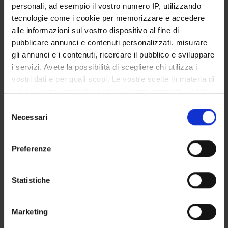
personali, ad esempio il vostro numero IP, utilizzando
SERVIZI DI SEGRETERIA STUDENTI
tecnologie come i cookie per memorizzare e accedere
alle informazioni sul vostro dispositivo al fine di
STRUTTURE DEL DIPARTIMENTO
pubblicare annunci e contenuti personalizzati, misurare
gli annunci e i contenuti, ricercare il pubblico e sviluppare
LABORATORI DI RICERCA
i servizi. Avete la possibilità di scegliere chi utilizza i
vostri dati e per quali scopi. Le vostre scelte in materia di
CENTRI DI RICERCA
privacy sono applicabili solo su questa proprietà digitale
BIBLIOTECHE
in cui avete effettuato le vostre scelte. È possibile
Selezione
modificare o revocare il proprio consenso in qualsiasi
Necessari
del
SPIN OFF E AZIENDE
momento dalla Dichiarazione sui cookie o facendo clic
consenso
sull'icona di attivazione della privacy.
Preferenze
Contatti
Con il tuo consenso, vorremmo anche:
Persone
raccogliere informazioni sulla tua posizione
Statistiche
Luoghi
geografica, con un'approssimazione di qualche
Calendario
metro,
Marketing
Identificare il tuo dispositivo, scansionandolo
attivamente alla ricerca di caratteristiche specifiche