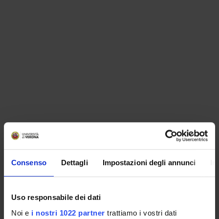
ORGANIZZAZIONE
Consenso
Dettagli
Impostazioni degli annunci
In
GOVERNANCE
COMMISSIONI
Uso responsabile dei dati
UFFICI E STRUTTURE DI SERVIZIO
Noi e
i nostri 1022 partner
trattiamo i vostri dati