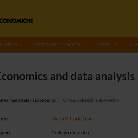
IDATTICA
TERRITORIO E SOCIETÀ
PERSONE
CON
 Economics and data analysis
urea magistrale in Economics
Organi collegiali e di governo
ente
Maria Vittoria Levati
rgano
Collegio didattico