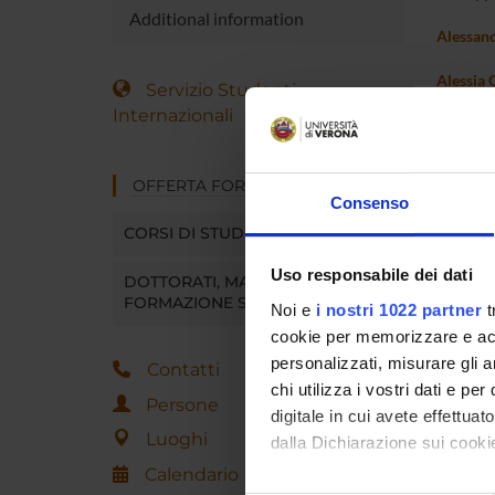
Additional information
Alessand
Alessia
Servizio Studenti
Internazionali
Giuseppi
Giam Pie
OFFERTA FORMATIVA
Consenso
Francesc
CORSI DI STUDIO
Claudia 
Uso responsabile dei dati
DOTTORATI, MASTER E
Barbara
FORMAZIONE SUPERIORE
Noi e
i nostri 1022 partner
t
cookie per memorizzare e acce
Maria Vi
personalizzati, misurare gli an
Contatti
chi utilizza i vostri dati e pe
Persone
digitale in cui avete effettua
Luoghi
dalla Dichiarazione sui cookie
Calendario