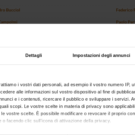
ro Bucciol
Federico 
 Campolmi
Paolo Pert
na Chesini
Athena Pic
tro Cipriani
Simone Q
Dettagli
Impostazioni degli annunci
o De Sinopoli
Paolo Rof
Di Caterina
Catia Scri
 Gaudenzi
Alessand
rattiamo i vostri dati personali, ad esempio il vostro numero IP, 
dere alle informazioni sul vostro dispositivo al fine di pubblica
ttoria Levati
Presidente
Claudio Z
nunci e i contenuti, ricercare il pubblico e sviluppare i servizi. A
r quali scopi. Le vostre scelte in materia di privacy sono applicabi
to le vostre scelte. È possibile modificare o revocare il proprio 
 o facendo clic sull'icona di attivazione della privacy.