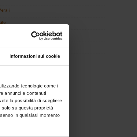
Perali
ile
arelli
uercia
Informazioni sui cookie
fia
cciolo
ro Sommacal
utilizzando tecnologie come i
re annunci e contenuti
oli
vete la possibilità di scegliere
li solo su questa proprietà
consenso in qualsiasi momento