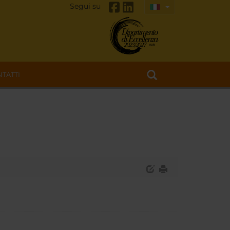
Segui su
TATTI