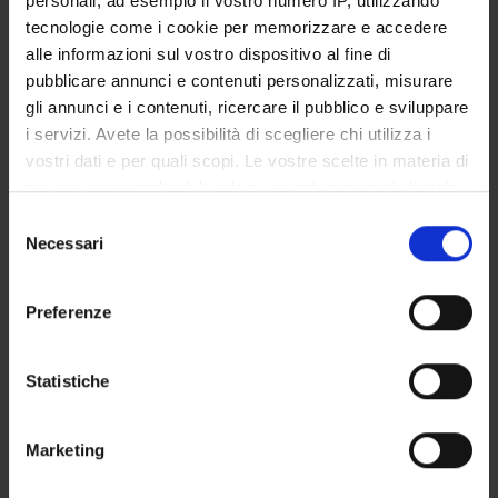
personali, ad esempio il vostro numero IP, utilizzando
STUDENT ADMINISTRATION OFFICES
tecnologie come i cookie per memorizzare e accedere
alle informazioni sul vostro dispositivo al fine di
DEPARTMENT FACILITIES
pubblicare annunci e contenuti personalizzati, misurare
gli annunci e i contenuti, ricercare il pubblico e sviluppare
RESEARCH LABORATORIES
i servizi. Avete la possibilità di scegliere chi utilizza i
vostri dati e per quali scopi. Le vostre scelte in materia di
RESEARCH CENTRES
privacy sono applicabili solo su questa proprietà digitale
in cui avete effettuato le vostre scelte. È possibile
Selezione
LIBRARIES
modificare o revocare il proprio consenso in qualsiasi
Necessari
del
momento dalla Dichiarazione sui cookie o facendo clic
SPIN OFF AND COMPANIES
consenso
sull'icona di attivazione della privacy.
Preferenze
Contacts
Con il tuo consenso, vorremmo anche:
People
raccogliere informazioni sulla tua posizione
Statistiche
Places
geografica, con un'approssimazione di qualche
metro,
Calendar
Marketing
Identificare il tuo dispositivo, scansionandolo
attivamente alla ricerca di caratteristiche specifiche