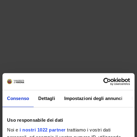
ORGANISATION
Consenso
Dettagli
Impostazioni degli annunci
In
GOVERNANCE
COMMITTEES
Uso responsabile dei dati
Noi e
i nostri 1022 partner
trattiamo i vostri dati
DEPARTMENT ADMINISTRATION OFFICES