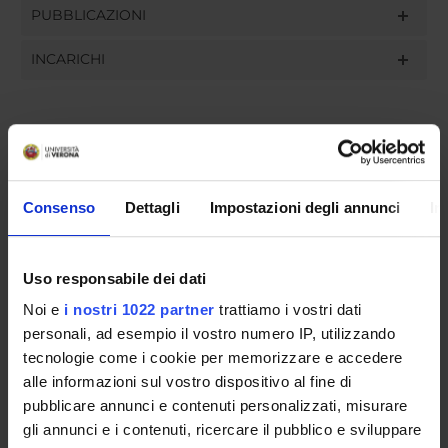
PUBBLICAZIONI
INCARICHI
ORGANIZZAZIONE
Consenso
Dettagli
Impostazioni degli annunci
In
GOVERNANCE
COMMISSIONI
Uso responsabile dei dati
UFFICI E STRUTTURE DI SERVIZIO
Noi e
i nostri 1022 partner
trattiamo i vostri dati
personali, ad esempio il vostro numero IP, utilizzando
SERVIZI DI SEGRETERIA STUDENTI
tecnologie come i cookie per memorizzare e accedere
alle informazioni sul vostro dispositivo al fine di
STRUTTURE DEL DIPARTIMENTO
pubblicare annunci e contenuti personalizzati, misurare
gli annunci e i contenuti, ricercare il pubblico e sviluppare
LABORATORI DI RICERCA