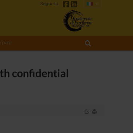
Segui su
TATTI
th confidential