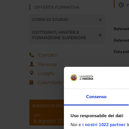
ma
OFFERTA FORMATIVA
CORSI DI STUDIO
Referen
DOTTORATI, MASTER E
FORMAZIONE SUPERIORE
Referen
Data pu
Contatti
Persone
Luoghi
Calendario
Consenso
AGENDA DI OGGI
gio
Uso responsabile dei dati
6 agosto 2026
Noi e
i nostri 1022 partner
t