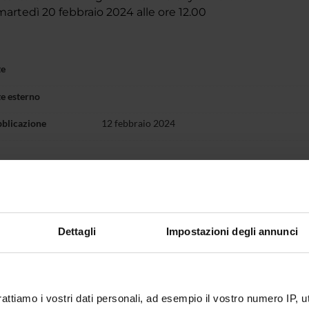
rtedì 20 febbraio 2024 alle ore 12.00
te
te esterno
bblicazione
12 febbraio 2024
Dettagli
Impostazioni degli annunci
rattiamo i vostri dati personali, ad esempio il vostro numero IP, 