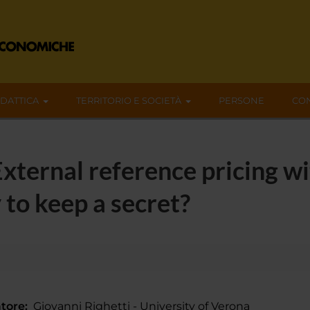
IDATTICA
TERRITORIO E SOCIETÀ
PERSONE
CON
ternal reference pricing wi
 to keep a secret?
tore:
Giovanni Righetti - University of Verona