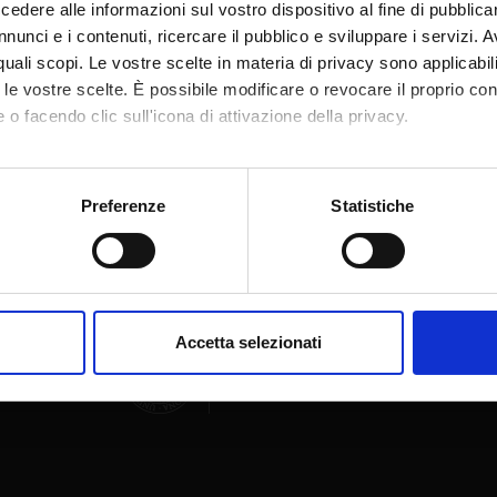
dere alle informazioni sul vostro dispositivo al fine di pubblica
nunci e i contenuti, ricercare il pubblico e sviluppare i servizi. A
r quali scopi. Le vostre scelte in materia di privacy sono applicabi
to le vostre scelte. È possibile modificare o revocare il proprio 
 o facendo clic sull'icona di attivazione della privacy.
Condividi
mo anche:
oni sulla tua posizione geografica, con un'approssimazione di qu
Preferenze
Statistiche
spositivo, scansionandolo attivamente alla ricerca di caratteristich
aborati i tuoi dati personali e imposta le tue preferenze nella
s
consenso in qualsiasi momento dalla Dichiarazione sui cookie.
Accetta selezionati
nalizzare contenuti ed annunci, per fornire funzionalità dei socia
inoltre informazioni sul modo in cui utilizzi il nostro sito con i n
icità e social media, i quali potrebbero combinarle con altre inform
lizzo dei loro servizi.