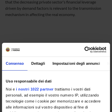
that the decreasing private sector's financial leverage
driven by demand factors is relevant to the transmission
mechanism in affecting the real economy.
Referente
Simone Quercia
Referente esterno
Consenso
Dettagli
Impostazioni degli annunci
In
Data pubblicazione
1 giugno 2022
Uso responsabile dei dati
Noi e
i nostri 1022 partner
trattiamo i vostri dati
personali, ad esempio il vostro numero IP, utilizzando
tecnologie come i cookie per memorizzare e accedere
OFFERTA FORMATIVA
alle informazioni sul vostro dispositivo al fine di