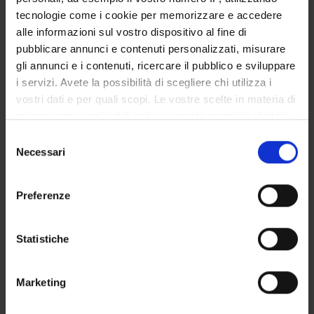
Publication date
October 4, 2023
tecnologie come i cookie per memorizzare e accedere
alle informazioni sul vostro dispositivo al fine di
pubblicare annunci e contenuti personalizzati, misurare
gli annunci e i contenuti, ricercare il pubblico e sviluppare
i servizi. Avete la possibilità di scegliere chi utilizza i
STUDYING
vostri dati e per quali scopi. Le vostre scelte in materia di
privacy sono applicabili solo su questa proprietà digitale
COURSES
in cui avete effettuato le vostre scelte. È possibile
Selezione
modificare o revocare il proprio consenso in qualsiasi
Necessari
del
PHD PROGRAMMES AND POSTGRADUATE
momento dalla Dichiarazione sui cookie o facendo clic
TRAINING
consenso
sull'icona di attivazione della privacy.
Preferenze
Contacts
Con il tuo consenso, vorremmo anche:
People
raccogliere informazioni sulla tua posizione
Statistiche
Places
geografica, con un'approssimazione di qualche
metro,
Calendar
Marketing
Identificare il tuo dispositivo, scansionandolo
attivamente alla ricerca di caratteristiche specifiche