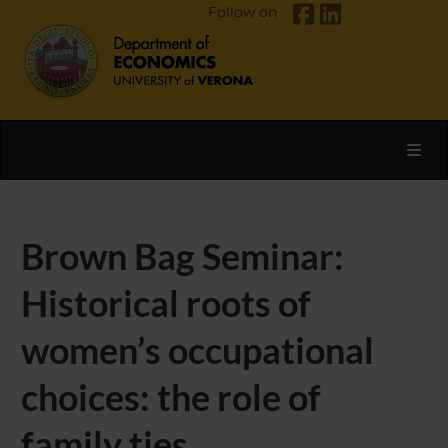
Follow on
Toggl
Brown Bag Seminar:
Historical roots of
women’s occupational
choices: the role of
family ties