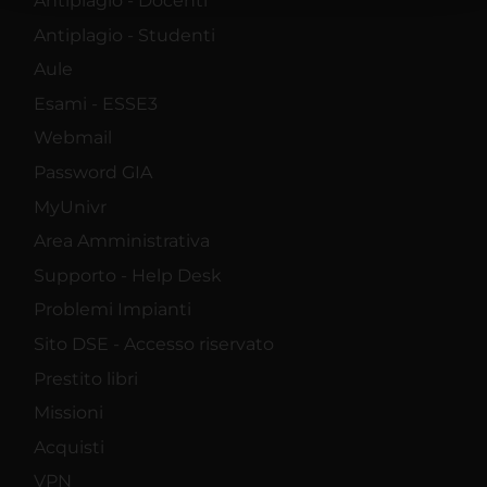
Antiplagio - Docenti
raccolto dal tuo utilizzo dei loro servizi.
Antiplagio - Studenti
Aule
Esami - ESSE3
Webmail
Password GIA
MyUnivr
Area Amministrativa
Supporto - Help Desk
Problemi Impianti
Sito DSE - Accesso riservato
Prestito libri
Missioni
Acquisti
VPN