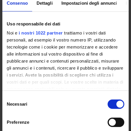
Consenso
Dettagli
Impostazioni degli annunci
In
STRUTTURE DEL DIPARTIMENTO
Uso responsabile dei dati
LABORATORI DI RICERCA
Noi e
i nostri 1022 partner
trattiamo i vostri dati
CENTRI DI RICERCA
personali, ad esempio il vostro numero IP, utilizzando
tecnologie come i cookie per memorizzare e accedere
BIBLIOTECHE
alle informazioni sul vostro dispositivo al fine di
pubblicare annunci e contenuti personalizzati, misurare
SPIN OFF E AZIENDE
gli annunci e i contenuti, ricercare il pubblico e sviluppare
i servizi. Avete la possibilità di scegliere chi utilizza i
Contatti
vostri dati e per quali scopi. Le vostre scelte in materia di
Persone
privacy sono applicabili solo su questa proprietà digitale
in cui avete effettuato le vostre scelte. È possibile
Luoghi
Selezione
modificare o revocare il proprio consenso in qualsiasi
Necessari
del
Calendario
momento dalla Dichiarazione sui cookie o facendo clic
consenso
sull'icona di attivazione della privacy.
Preferenze