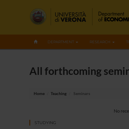
DEPARTMENT
RESEARCH
T
All forthcoming semin
Home
Teaching
Seminars
No rece
STUDYING