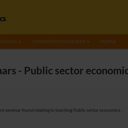
EACHING
COMMUNITY ENGAGEMENT
PEOPLE
ars - Public sector economi
nt seminar found relating to teaching Public sector economics .