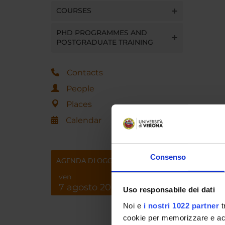
COURSES
PHD PROGRAMMES AND
POSTGRADUATE TRAINING
Contacts
People
Places
Calendar
Consenso
AGENDA DI OGGI
ven
7 agosto 2026
Uso responsabile dei dati
Noi e
i nostri 1022 partner
t
cookie per memorizzare e acce