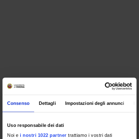
ORGANIZZAZIONE
Consenso
Dettagli
Impostazioni degli annunci
In
GOVERNANCE
COMMISSIONI
Uso responsabile dei dati
UFFICI E STRUTTURE DI SERVIZIO
Noi e
i nostri 1022 partner
trattiamo i vostri dati