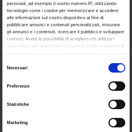
personali, ad esempio il vostro numero IP, utilizzando
SERVIZI DI SEGRETERIA STUDENTI
tecnologie come i cookie per memorizzare e accedere
alle informazioni sul vostro dispositivo al fine di
STRUTTURE DEL DIPARTIMENTO
pubblicare annunci e contenuti personalizzati, misurare
gli annunci e i contenuti, ricercare il pubblico e sviluppare
LABORATORI DI RICERCA
i servizi. Avete la possibilità di scegliere chi utilizza i
vostri dati e per quali scopi. Le vostre scelte in materia di
CENTRI DI RICERCA
privacy sono applicabili solo su questa proprietà digitale
BIBLIOTECHE
in cui avete effettuato le vostre scelte. È possibile
Selezione
modificare o revocare il proprio consenso in qualsiasi
Necessari
del
SPIN OFF E AZIENDE
momento dalla Dichiarazione sui cookie o facendo clic
consenso
sull'icona di attivazione della privacy.
Preferenze
Contatti
Con il tuo consenso, vorremmo anche:
Persone
raccogliere informazioni sulla tua posizione
Statistiche
Luoghi
geografica, con un'approssimazione di qualche
Calendario
metro,
Marketing
Identificare il tuo dispositivo, scansionandolo
attivamente alla ricerca di caratteristiche specifiche