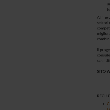
u
t
Al fine 
settori 
competit
miglior
combinar
Il proge
consulen
scienti
SITO W
RECLU
Ca
La