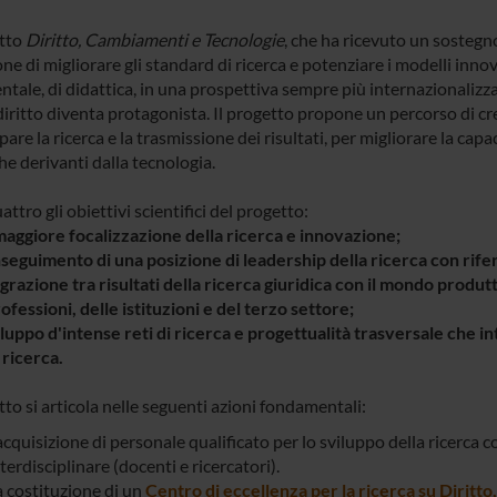
etto
Diritto, Cambiamenti e Tecnologie
, che ha ricevuto un sostegno
ne di migliorare gli standard di ricerca e potenziare i modelli innov
tale, di didattica, in una prospettiva sempre più internazionalizzat
diritto diventa protagonista. Il progetto propone un percorso di cr
pare la ricerca e la trasmissione dei risultati, per migliorare la cap
he derivanti dalla tecnologia.
ttro gli obiettivi scientifici del progetto:
maggiore focalizzazione della ricerca e innovazione;
onseguimento di una posizione di leadership della ricerca con rif
egrazione tra risultati della ricerca giuridica con il mondo produt
ofessioni, delle istituzioni e del terzo settore;
viluppo d'intense reti di ricerca e progettualità trasversale che 
 ricerca.
tto si articola nelle seguenti azioni fondamentali:
acquisizione di personale qualificato per lo sviluppo della ricerca 
terdisciplinare (docenti e ricercatori).
a costituzione di un
Centro di eccellenza per la ricerca su Dirit