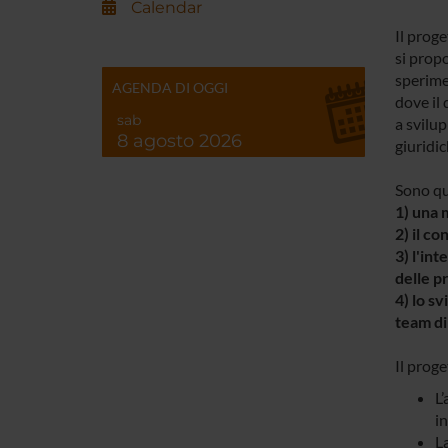
Calendar
Il prog
si propo
sperimen
AGENDA DI OGGI
dove il 
sab
a svilup
8 agosto 2026
giuridic
Sono qua
1) una 
2) il c
3) l'int
delle pr
4) lo s
team di
Il proge
L’
in
L