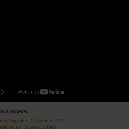
GNA STAMPA
nivrMagazine - 10 gennaio 2018
editoriale di Donata Gottardi