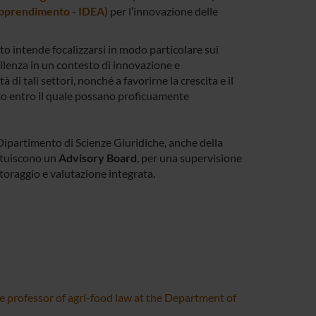
 Apprendimento - IDEA)
per l’innovazione delle
tto intende focalizzarsi in modo particolare sui
ellenza in un contesto di innovazione e
 di tali settori, nonché a favorirne la crescita e il
nto entro il quale possano proficuamente
l Dipartimento di Scienze Giuridiche, anche della
tituiscono un
Advisory Board
, per una supervisione
toraggio e valutazione integrata.
ate professor of agri-food law at the Department of