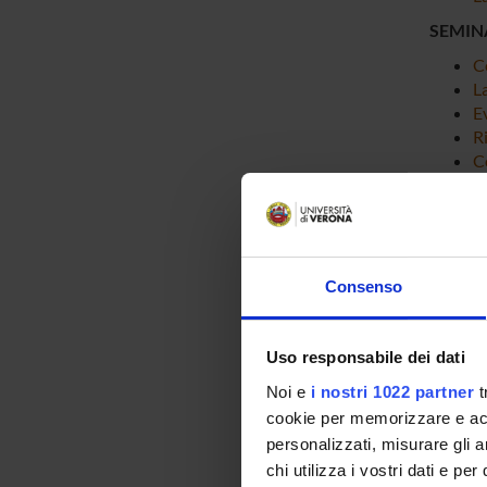
SEMIN
C
L
Ev
R
C
VIDEO
Consenso
Uso responsabile dei dati
Noi e
i nostri 1022 partner
t
cookie per memorizzare e acce
personalizzati, misurare gli an
chi utilizza i vostri dati e pe