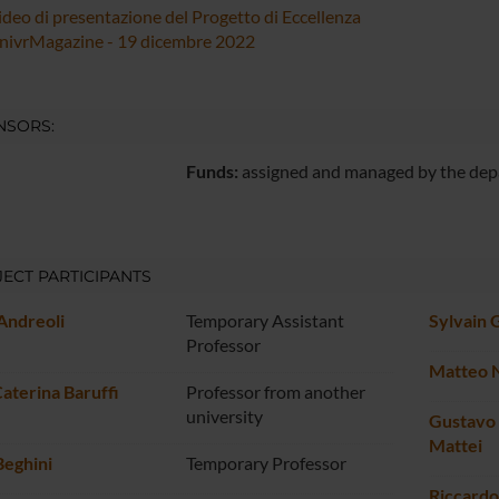
ideo di presentazione del Progetto di Eccellenza
nivrMagazine - 19 dicembre 2022
NSORS:
Funds:
assigned and managed by the de
ECT PARTICIPANTS
Andreoli
Temporary Assistant
Sylvain 
Professor
Matteo N
aterina Baruffi
Professor from another
university
Gustavo 
Mattei
Beghini
Temporary Professor
Riccardo