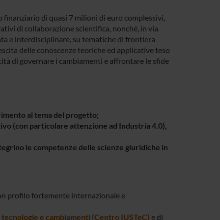
 finanziario di quasi 7 milioni di euro complessivi,
ativi di collaborazione scientifica, nonché, in via
a e interdisciplinare, su tematiche di frontiera
escita delle conoscenze teoriche ed applicative teso
acità di governare i cambiamenti e affrontare le sfide
erimento al tema del progetto;
tivo (con particolare attenzione ad Industria 4.0),
integrino le competenze delle scienze giuridiche in
con profilo fortemente internazionale e
to, tecnologie e cambiamenti (Centro IUSTeC)
e di