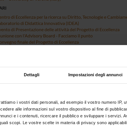
ARI
entro di Eccellenza per la ricerca su Diritto, Tecnologie e Cambiam
aboratorio di Didattica Innovativa (IDEA)
ento di Presentazione delle attività del Progetto di Eccellenza
iunione con l'Advisory Board - Facciamo il punto
onvegno finale del Progetto di Eccellenza
Dettagli
Impostazioni degli annunci
rattiamo i vostri dati personali, ad esempio il vostro numero IP, 
dere alle informazioni sul vostro dispositivo al fine di pubblica
nunci e i contenuti, ricercare il pubblico e sviluppare i servizi. A
r quali scopi. Le vostre scelte in materia di privacy sono applicabi