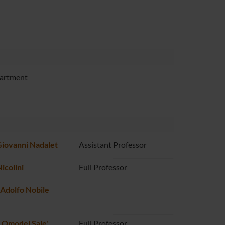
partment
Giovanni Nadalet
Assistant Professor
icolini
Full Professor
Adolfo Nobile
 Omodei Sale'
Full Professor