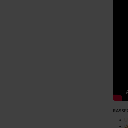
RASSE
U
L'