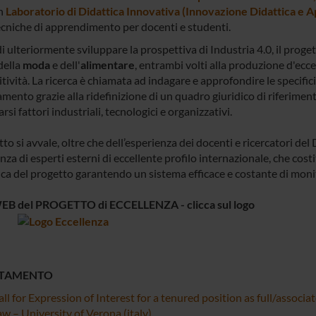
n
Laboratorio di Didattica Innovativa (Innovazione Didattica e
ecniche di apprendimento per docenti e studenti.
di ulteriormente sviluppare la prospettiva di Industria 4.0, il proge
della
moda
e dell'
alimentare
, entrambi volti alla produzione d'ecc
ività. La ricerca è chiamata ad indagare e approfondire le specificità
amento grazie alla ridefinizione di un quadro giuridico di riferime
si fattori industriali, tecnologici e organizzativi.
tto si avvale, oltre che dell’esperienza dei docenti e ricercatori de
za di esperti esterni di eccellente profilo internazionale, che cos
fica del progetto garantendo un sistema efficace e costante di moni
EB del PROGETTO di ECCELLENZA - clicca sul logo
TAMENTO
ll for Expression of Interest for a tenured position as full/associ
w – University of Verona (italy)