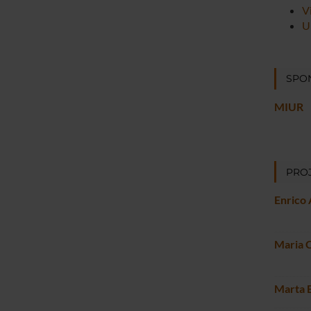
V
U
SPO
MIUR
PROJ
Enrico 
Maria C
Marta 