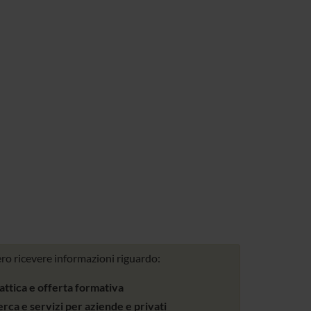
ro ricevere informazioni riguardo:
attica e offerta formativa
erca e servizi per aziende e privati