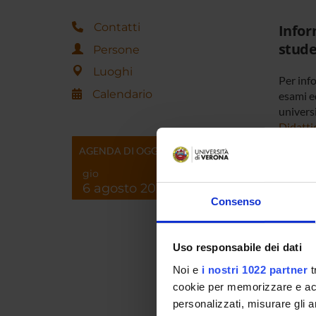
Contatti
Infor
stud
Persone
Luoghi
Per info
Calendario
esami ed
universi
Didatti
AGENDA DI OGGI
Inform
gio
6 agosto 2026
servi
Consenso
Per info
alle az
Uso responsabile dei dati
Noi e
i nostri 1022 partner
t
Come 
cookie per memorizzare e acce
personalizzati, misurare gli an
See map