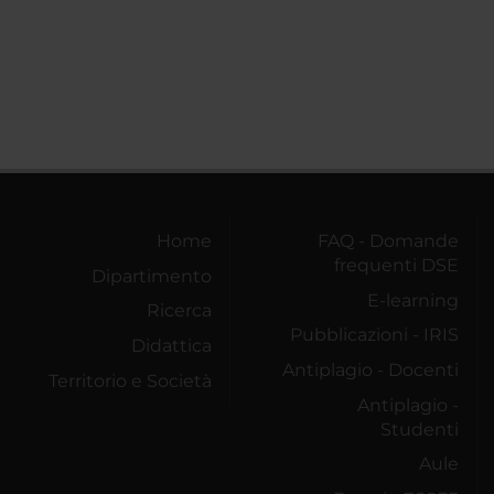
Home
FAQ - Domande
frequenti DSE
Dipartimento
E-learning
Ricerca
Pubblicazioni - IRIS
Didattica
Antiplagio - Docenti
Territorio e Società
Antiplagio -
Studenti
Aule