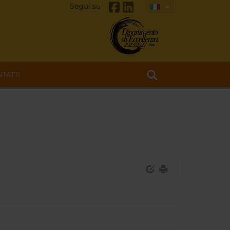
Segui su
TATTI