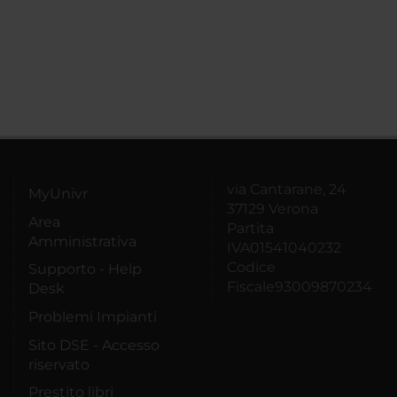
via Cantarane, 24
MyUnivr
37129 Verona
Area
Partita
Amministrativa
IVA01541040232
Codice
Supporto - Help
Fiscale93009870234
Desk
Problemi Impianti
Sito DSE - Accesso
riservato
Prestito libri