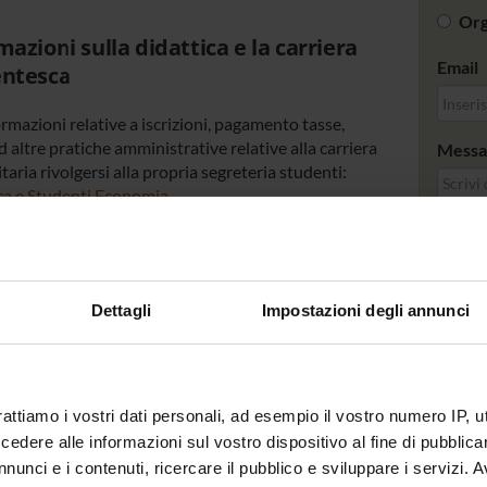
Org
mazioni sulla didattica e la carriera
Email
entesca
rmazioni relative a iscrizioni, pagamento tasse,
 altre pratiche amministrative relative alla carriera
Messa
taria rivolgersi alla propria segreteria studenti:
ca e Studenti Economia
azioni sull'attività di ricerca e i
zi per le aziende
Dettagli
Impostazioni degli annunci
rmazioni sulle attività di ricerca e sui servizi offerti
iende contattare la
Segreteria di Dipartimento
.
rattiamo i vostri dati personali, ad esempio il vostro numero IP, 
arrivare / How to get here
dere alle informazioni sul vostro dispositivo al fine di pubblica
nunci e i contenuti, ricercare il pubblico e sviluppare i servizi. A
 above.