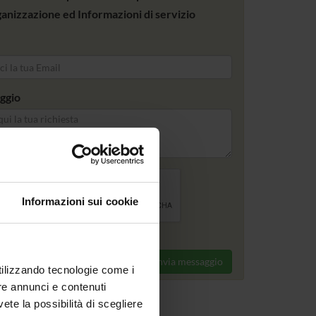
anizzazione ed Informazioni di servizio
ggio
Informazioni sui cookie
Invia messaggio
utilizzando tecnologie come i
re annunci e contenuti
vete la possibilità di scegliere