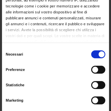
personali, ad esempio il vostro numero IP, utilizzando
STUDENT ADMINISTRATION OFFICES
tecnologie come i cookie per memorizzare e accedere
alle informazioni sul vostro dispositivo al fine di
DEPARTMENT FACILITIES
pubblicare annunci e contenuti personalizzati, misurare
gli annunci e i contenuti, ricercare il pubblico e sviluppare
RESEARCH LABORATORIES
i servizi. Avete la possibilità di scegliere chi utilizza i
vostri dati e per quali scopi. Le vostre scelte in materia di
RESEARCH CENTRES
privacy sono applicabili solo su questa proprietà digitale
in cui avete effettuato le vostre scelte. È possibile
Selezione
LIBRARIES
modificare o revocare il proprio consenso in qualsiasi
Necessari
del
momento dalla Dichiarazione sui cookie o facendo clic
SPIN OFF AND COMPANIES
consenso
sull'icona di attivazione della privacy.
Preferenze
Contacts
Con il tuo consenso, vorremmo anche:
People
raccogliere informazioni sulla tua posizione
Statistiche
Places
geografica, con un'approssimazione di qualche
metro,
Calendar
Marketing
Identificare il tuo dispositivo, scansionandolo
attivamente alla ricerca di caratteristiche specifiche