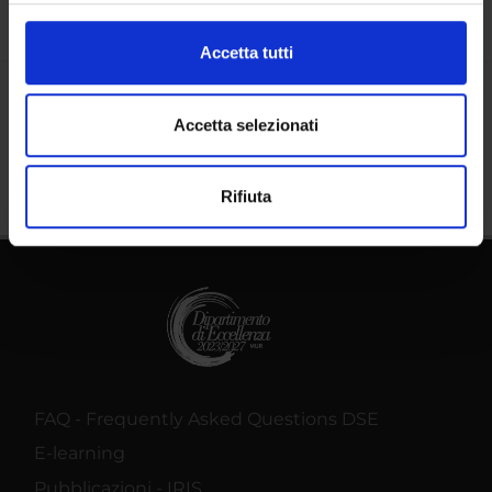
(impronte digitali).
Approfondisci come vengono elaborati i tuoi dati personali
Accetta tutti
e imposta le tue preferenze nella
sezione dettagli
. Puoi
modificare o ritirare il tuo consenso in qualsiasi momento
Share
dalla Dichiarazione sui cookie.
Accetta selezionati
Utilizziamo i cookie per personalizzare contenuti ed
Rifiuta
annunci, per fornire funzionalità dei social media e per
analizzare il nostro traffico. Condividiamo inoltre
informazioni sul modo in cui utilizzi il nostro sito con i
nostri partner che si occupano di analisi dei dati web,
pubblicità e social media, i quali potrebbero combinarle
con altre informazioni che hai fornito loro o che hanno
raccolto dal tuo utilizzo dei loro servizi.
FAQ - Frequently Asked Questions DSE
E-learning
Pubblicazioni - IRIS