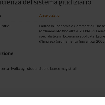
ficienza del sistema giudiziario
e
Angelo Zago
i studi
Laurea in Economia e Commercio (Classe 
(ordinamento fino all'a.a. 2008/09), Laure
specialistica in Economia applicata, Laure
d'impresa (ordinamento fino all'a.a. 2008
izione
ricerca rivolta agli studenti delle lauree magistrali.