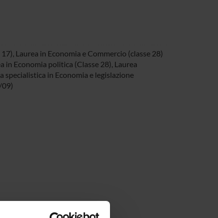
17), Laurea in Economia e Commercio (classe 28)
a in Economia politica (Classe 28), Laurea
a specialistica in Economia e legislazione
/09)