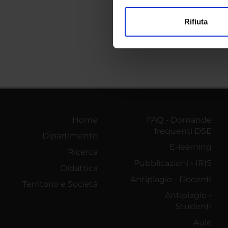
modificare o ritirare il tuo 
Rifiuta
Utilizziamo i cookie per perso
nostro traffico. Condividiamo 
di analisi dei dati web, pubbl
che hanno raccolto dal tuo uti
Home
FAQ - Domande
frequenti DSE
Dipartimento
E-learning
Ricerca
Pubblicazioni - IRIS
Didattica
Antiplagio - Docenti
Territorio e Società
Antiplagio -
Studenti
Aule