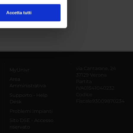
Accetta tutti
l media e per analizzare il
ostri partner che si occupano
azioni che hai fornito loro o
via Cantarane, 24
MyUnivr
37129 Verona
Area
Partita
Amministrativa
IVA01541040232
Codice
Supporto - Help
Fiscale93009870234
Desk
Problemi Impianti
Sito DSE - Accesso
riservato