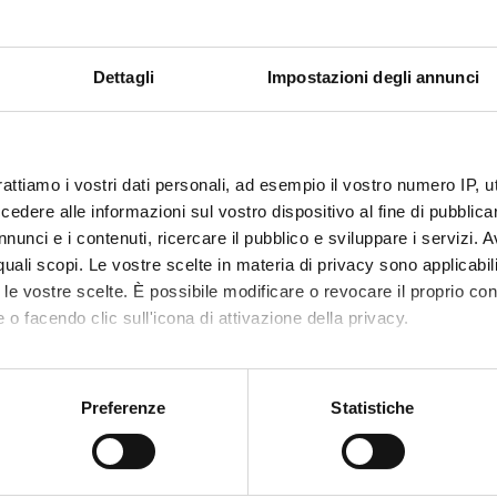
Dettagli
Impostazioni degli annunci
rattiamo i vostri dati personali, ad esempio il vostro numero IP, 
dere alle informazioni sul vostro dispositivo al fine di pubblica
nunci e i contenuti, ricercare il pubblico e sviluppare i servizi. A
r quali scopi. Le vostre scelte in materia di privacy sono applicabi
to le vostre scelte. È possibile modificare o revocare il proprio 
 o facendo clic sull'icona di attivazione della privacy.
mo anche:
oni sulla tua posizione geografica, con un'approssimazione di qu
Preferenze
Statistiche
spositivo, scansionandolo attivamente alla ricerca di caratteristich
aborati i tuoi dati personali e imposta le tue preferenze nella
s