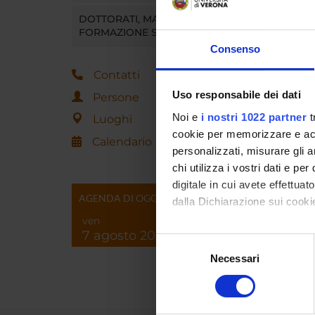
DOTTORATI, MASTER E
FORMAZIONE SUPERIORE
Consenso
Contatti
Uso responsabile dei dati
Persone
Noi e
i nostri 1022 partner
t
Luoghi
cookie per memorizzare e acce
Calendario
personalizzati, misurare gli an
chi utilizza i vostri dati e pe
digitale in cui avete effettua
AGENDA DI OGGI
dalla Dichiarazione sui cookie
ven
7 agosto 2026
Con il tuo consenso, vorrem
Selezione
raccogliere informazi
Necessari
del
Identificare il tuo di
consenso
digitali).
Approfondisci come vengono el