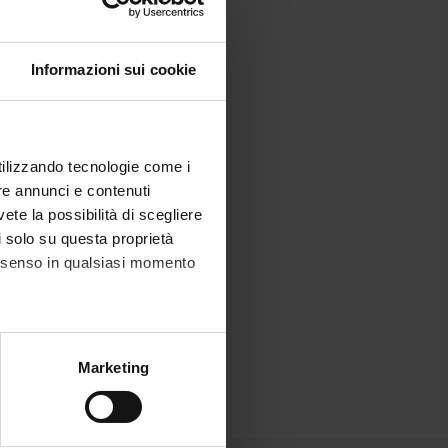
Informazioni sui cookie
utilizzando tecnologie come i
re annunci e contenuti
vete la possibilità di scegliere
li solo su questa proprietà
consenso in qualsiasi momento
alche metro,
Marketing
e specifiche (impronte
ezione dettagli
. Puoi