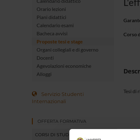
L'ef
Calendario didattico
Orario lezioni
Piani didattici
Garant
Calendario esami
Bacheca avvisi
Corso d
Proposte tesi e stage
Organi collegiali e di governo
Docenti
Agevolazioni economiche
Descr
Alloggi
Tesi di 
Servizio Studenti
Internazionali
OFFERTA FORMATIVA
CORSI DI STUDIO