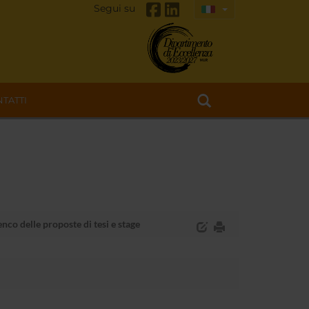
Segui su
TATTI
nco delle proposte di tesi e stage