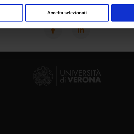
consenso in qualsiasi momento dalla Dichiarazione sui cookie.
Condividi
Accetta selezionati
nalizzare contenuti ed annunci, per fornire funzionalità dei socia
inoltre informazioni sul modo in cui utilizzi il nostro sito con i n
icità e social media, i quali potrebbero combinarle con altre inform
lizzo dei loro servizi.