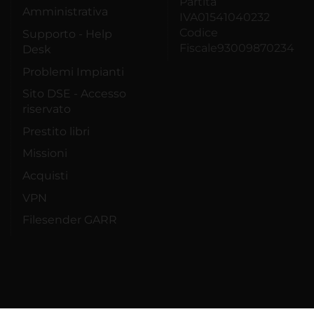
Partita
Amministrativa
IVA01541040232
Codice
Supporto - Help
Fiscale93009870234
Desk
Problemi Impianti
Sito DSE - Accesso
riservato
Prestito libri
Missioni
Acquisti
VPN
Filesender GARR