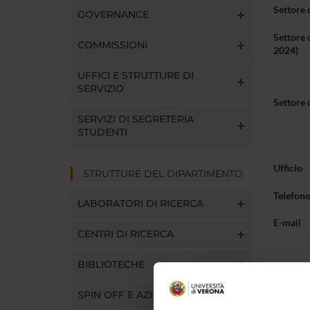
Settore 
GOVERNANCE
Settore 
COMMISSIONI
2024)
UFFICI E STRUTTURE DI
SERVIZIO
Settore 
SERVIZI DI SEGRETERIA
STUDENTI
Ufficio
STRUTTURE DEL DIPARTIMENTO
Telefon
LABORATORI DI RICERCA
E-mail
CENTRI DI RICERCA
BIBLIOTECHE
SPIN OFF E AZIENDE
Pres