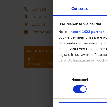
Consenso
Contatti
Persone
ORAR
Luoghi
Uso responsabile dei dati
mercole
Calendario
Noi e
i nostri 1022 partner
t
L'orario
cookie per memorizzare e acce
semestr
personalizzati, misurare gli an
cambiam
chi utilizza i vostri dati e pe
Cantaran
AGENDA DI OGGI
digitale in cui avete effettua
da quell
gio
usare il
dalla Dichiarazione sui cookie
6 agosto 2026
raccoma
ricezion
Con il tuo consenso, vorrem
Selezione
raccogliere informazi
Necessari
del
Curric
Identificare il tuo di
consenso
digitali).
Approfondisci come vengono el
modificare o ritirare il tuo 
Professo