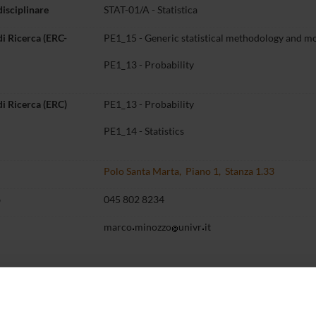
disciplinare
STAT-01/A - Statistica
di Ricerca (ERC-
PE1_15 - Generic statistical methodology and mo
PE1_13 - Probability
di Ricerca (ERC)
PE1_13 - Probability
PE1_14 - Statistics
Polo Santa Marta, Piano 1, Stanza 1.33
o
045 802 8234
marco
minozzo
univr
it
Didattica
Terza missione
Ricerca
entazione
14