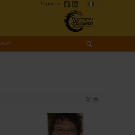
Segui su
TATTI