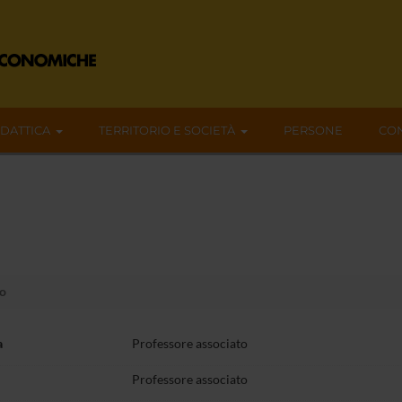
IDATTICA
TERRITORIO E SOCIETÀ
PERSONE
CON
o
a
Professore associato
Professore associato