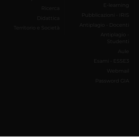
E-learning
Ricerca
Pubblicazioni - IRIS
Didattica
Antiplagio - Docenti
Territorio e Società
Antiplagio -
Studenti
Aule
Esami - ESSE3
Webmail
Password GIA