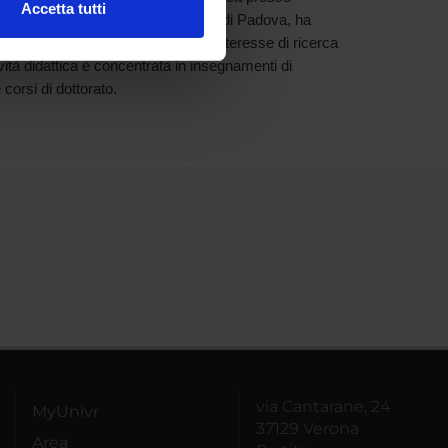
Accetta tutti
che presso l'Università degli Studi di Padova, ha
l media e per analizzare il
rsity College London. Il principale interesse di ricerca
ostri partner che si occupano
tività didattica è concentrata in insegnamenti di
azioni che hai fornito loro o
 corsi di dottorato.
via Cantarane, 24
MyUnivr
37129 Verona
Area