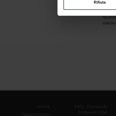
Rifiuta
l'Univer
Utilizziamo i cookie per perso
consegui
nostro traffico. Condividiamo 
riguarda
di analisi dei dati web, pubbl
statistic
che hanno raccolto dal tuo uti
Home
FAQ - Domande
frequenti DSE
Dipartimento