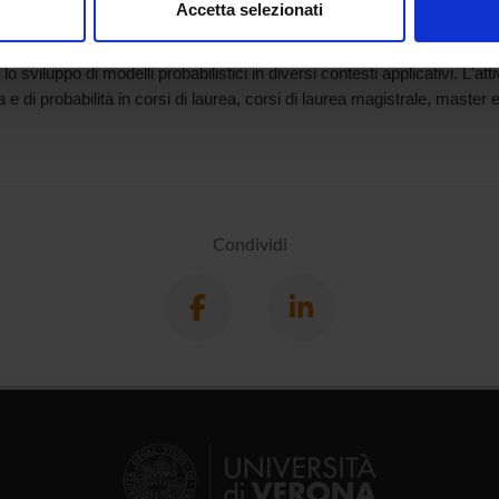
Accetta selezionati
sità degli Studi di Perugia. Laureato in Scienze statistiche ed economi
nalizzare contenuti ed annunci, per fornire funzionalità dei socia
to il titolo di Doctor of Philosophy (Ph.D.) in Statistics presso l'Unive
inoltre informazioni sul modo in cui utilizzi il nostro sito con i n
 lo sviluppo di modelli probabilistici in diversi contesti applicativi. L'at
icità e social media, i quali potrebbero combinarle con altre inform
a e di probabilità in corsi di laurea, corsi di laurea magistrale, master e
lizzo dei loro servizi.
Condividi