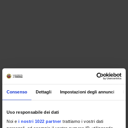
ORGANISATION
Consenso
Dettagli
Impostazioni degli annunci
In
GOVERNANCE
COMMITTEES
Uso responsabile dei dati
Noi e
i nostri 1022 partner
trattiamo i vostri dati
DEPARTMENT ADMINISTRATION OFFICES