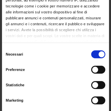
personali, ad esempio il vostro numero IP, utilizzando
STUDENT ADMINISTRATION OFFICES
tecnologie come i cookie per memorizzare e accedere
alle informazioni sul vostro dispositivo al fine di
DEPARTMENT FACILITIES
pubblicare annunci e contenuti personalizzati, misurare
gli annunci e i contenuti, ricercare il pubblico e sviluppare
RESEARCH LABORATORIES
i servizi. Avete la possibilità di scegliere chi utilizza i
vostri dati e per quali scopi. Le vostre scelte in materia di
RESEARCH CENTRES
privacy sono applicabili solo su questa proprietà digitale
in cui avete effettuato le vostre scelte. È possibile
Selezione
LIBRARIES
modificare o revocare il proprio consenso in qualsiasi
Necessari
del
momento dalla Dichiarazione sui cookie o facendo clic
SPIN OFF AND COMPANIES
consenso
sull'icona di attivazione della privacy.
Preferenze
Contacts
Con il tuo consenso, vorremmo anche:
People
raccogliere informazioni sulla tua posizione
Statistiche
Places
geografica, con un'approssimazione di qualche
metro,
Calendar
Marketing
Identificare il tuo dispositivo, scansionandolo
attivamente alla ricerca di caratteristiche specifiche