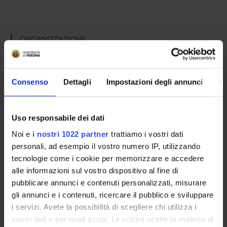
ORGANIZZAZIONE
GOVERNANCE
Consenso
Dettagli
Impostazioni degli annunci
In
COMMISSIONI
UFFICI E STRUTTURE DI SERVIZIO
Uso responsabile dei dati
SERVIZI DI SEGRETERIA STUDENTI
Noi e
i nostri 1022 partner
trattiamo i vostri dati
personali, ad esempio il vostro numero IP, utilizzando
STRUTTURE DEL DIPARTIMENTO
tecnologie come i cookie per memorizzare e accedere
alle informazioni sul vostro dispositivo al fine di
LABORATORI DI RICERCA
pubblicare annunci e contenuti personalizzati, misurare
gli annunci e i contenuti, ricercare il pubblico e sviluppare
CENTRI DI RICERCA
i servizi. Avete la possibilità di scegliere chi utilizza i
vostri dati e per quali scopi. Le vostre scelte in materia di
BIBLIOTECHE