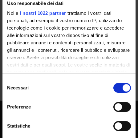
Uso responsabile dei dati
Luoghi
Noi e
i nostri 1022 partner
trattiamo i vostri dati
Calendario
personali, ad esempio il vostro numero IP, utilizzando
tecnologie come i cookie per memorizzare e accedere
alle informazioni sul vostro dispositivo al fine di
pubblicare annunci e contenuti personalizzati, misurare
gli annunci e i contenuti, ricercare il pubblico e sviluppare
i servizi. Avete la possibilità di scegliere chi utilizza i
vostri dati e per quali scopi. Le vostre scelte in materia di
Condividi
privacy sono applicabili solo su questa proprietà digitale
in cui avete effettuato le vostre scelte. È possibile
Selezione
modificare o revocare il proprio consenso in qualsiasi
Necessari
del
momento dalla Dichiarazione sui cookie o facendo clic
consenso
sull'icona di attivazione della privacy.
Preferenze
Con il tuo consenso, vorremmo anche:
raccogliere informazioni sulla tua posizione
Statistiche
geografica, con un'approssimazione di qualche