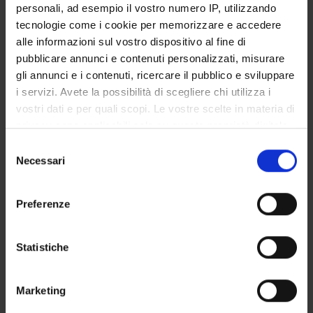
personali, ad esempio il vostro numero IP, utilizzando
SERVIZI DI SEGRETERIA STUDENTI
tecnologie come i cookie per memorizzare e accedere
alle informazioni sul vostro dispositivo al fine di
STRUTTURE DEL DIPARTIMENTO
pubblicare annunci e contenuti personalizzati, misurare
gli annunci e i contenuti, ricercare il pubblico e sviluppare
LABORATORI DI RICERCA
i servizi. Avete la possibilità di scegliere chi utilizza i
vostri dati e per quali scopi. Le vostre scelte in materia di
CENTRI DI RICERCA
privacy sono applicabili solo su questa proprietà digitale
BIBLIOTECHE
in cui avete effettuato le vostre scelte. È possibile
Selezione
modificare o revocare il proprio consenso in qualsiasi
Necessari
del
SPIN OFF E AZIENDE
momento dalla Dichiarazione sui cookie o facendo clic
consenso
sull'icona di attivazione della privacy.
Preferenze
Contatti
Con il tuo consenso, vorremmo anche:
Persone
raccogliere informazioni sulla tua posizione
Statistiche
Luoghi
geografica, con un'approssimazione di qualche
Calendario
metro,
Marketing
Identificare il tuo dispositivo, scansionandolo
attivamente alla ricerca di caratteristiche specifiche