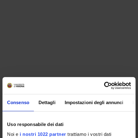
ORGANIZZAZIONE
Consenso
Dettagli
Impostazioni degli annunci
In
GOVERNANCE
COMMISSIONI
Uso responsabile dei dati
UFFICI E STRUTTURE DI SERVIZIO
Noi e
i nostri 1022 partner
trattiamo i vostri dati