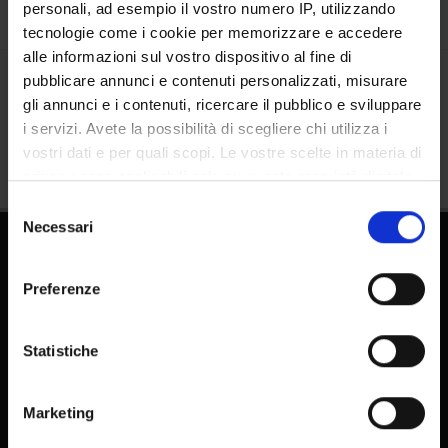
personali, ad esempio il vostro numero IP, utilizzando
tecnologie come i cookie per memorizzare e accedere
alle informazioni sul vostro dispositivo al fine di
pubblicare annunci e contenuti personalizzati, misurare
Condividi
gli annunci e i contenuti, ricercare il pubblico e sviluppare
i servizi. Avete la possibilità di scegliere chi utilizza i
vostri dati e per quali scopi. Le vostre scelte in materia di
privacy sono applicabili solo su questa proprietà digitale
in cui avete effettuato le vostre scelte. È possibile
Selezione
modificare o revocare il proprio consenso in qualsiasi
Necessari
del
momento dalla Dichiarazione sui cookie o facendo clic
consenso
sull'icona di attivazione della privacy.
Preferenze
Con il tuo consenso, vorremmo anche:
raccogliere informazioni sulla tua posizione
Statistiche
geografica, con un'approssimazione di qualche
FAQ - Domande frequenti DSE
metro,
E-learning
Marketing
Identificare il tuo dispositivo, scansionandolo
Pubblicazioni - IRIS
attivamente alla ricerca di caratteristiche specifiche