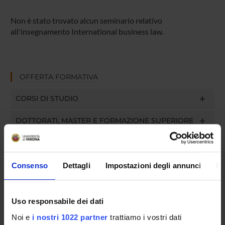
Non è stato trovato alcun seminario relativo
all'insegnamento International business law.
OFFERTA FORMATIVA
CORSI DI STUDIO
DOTTORATI, MASTER E FORMAZIONE SUPERIORE
Contatti
Persone
Consenso
Dettagli
Impostazioni degli annunci
In
Luoghi
Calendario
Uso responsabile dei dati
Noi e
i nostri 1022 partner
trattiamo i vostri dati