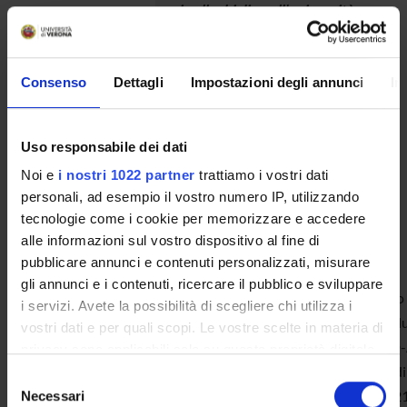
i colleghi di quell’università,
facilitando futuri scambi e
visite di dottorandi in
Consenso
Dettagli
Impostazioni degli annunci
In
Danimarca.
Uso responsabile dei dati
Noi e
i nostri 1022 partner
trattiamo i vostri dati
personali, ad esempio il vostro numero IP, utilizzando
Edizione 2020-21
tecnologie come i cookie per memorizzare e accedere
alle informazioni sul vostro dispositivo al fine di
Antonio Francesco Gravina
pubblicare annunci e contenuti personalizzati, misurare
gli annunci e i contenuti, ricercare il pubblico e sviluppare
A partire dal 2021, anno in cui mi è stato
i servizi. Avete la possibilità di scegliere chi utilizza i
accademico ha visto un'importante evolu
vostri dati e per quali scopi. Le vostre scelte in materia di
Ricercatore a Tempo Determinato (RTD-A
privacy sono applicabili solo su questa proprietà digitale
(13/ECON-01) presso il Dipartimento di 
in cui avete effettuato le vostre scelte. È possibile
Selezione
modificare o revocare il proprio consenso in qualsiasi
degli Studi di Palermo (da dicembre 2021 
Necessari
del