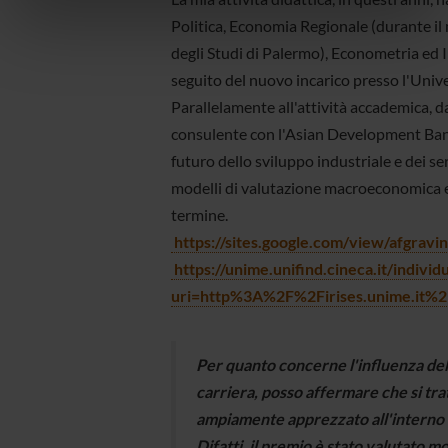
informazioni sul modo in cui utilizzi il nostro sito con i
nostri partner che si occupano di analisi dei dati web,
Politica, Economia Regionale (durante il 
pubblicità e social media, i quali potrebbero combinarle
degli Studi di Palermo), Econometria ed I
con altre informazioni che hai fornito loro o che hanno
seguito del nuovo incarico presso l'Unive
raccolto dal tuo utilizzo dei loro servizi.
Parallelamente all'attività accademica, 
consulente con l'Asian Development Bank s
futuro dello sviluppo industriale e dei se
modelli di valutazione macroeconomica e 
termine.
https://sites.google.com/view/afgravin
https://unime.unifind.cineca.it/individ
uri=http%3A%2F%2Firises.unime.it
Per quanto concerne l'influenza del
carriera, posso affermare che si tra
ampiamente apprezzato all'interno 
Difatti, il premio è stato valutato 