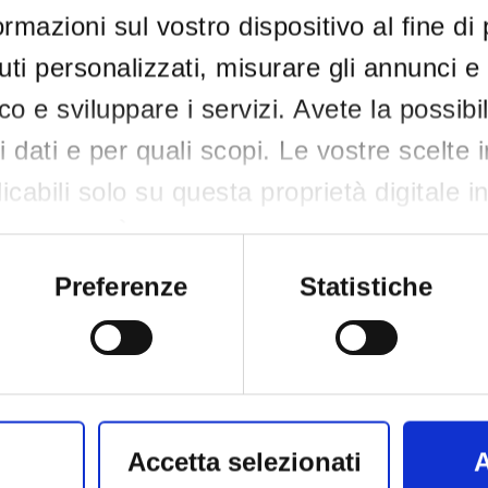
rmazioni sul vostro dispositivo al fine di
ti personalizzati, misurare gli annunci e 
ico e sviluppare i servizi. Avete la possibil
Condividi
tri dati e per quali scopi. Le vostre scelte 
cabili solo su questa proprietà digitale i
re scelte. È possibile modificare o revocar
siasi momento dalla Dichiarazione sui co
Preferenze
Statistiche
attivazione della privacy.
nso, vorremmo anche:
e informazioni sulla tua posizione geogra
Accetta selezionati
A
azione di qualche metro,