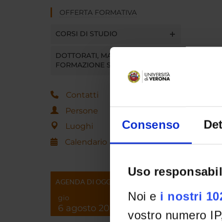
OFFERTA FORMATIVA
CORSI DI STUDIO
DOTTORATI, MASTER E
FORMAZIONE SUPERIORE
Contatti
Persone
Consenso
Det
Luoghi
Calendario
Uso responsabil
AGENDA DI OGGI
Noi e
i nostri 1
gio
6 agosto 2026
vostro numero IP