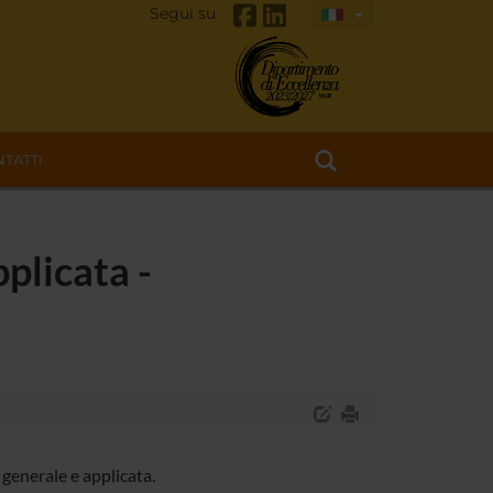
Segui su
TATTI
pplicata -
generale e applicata.