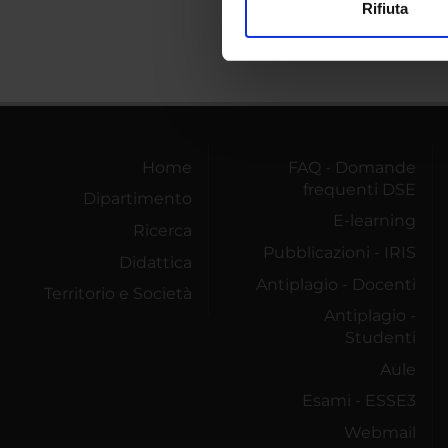
Rifiuta
Utilizziamo i cookie per perso
nostro traffico. Condividiamo 
di analisi dei dati web, pubbl
che hanno raccolto dal tuo uti
Home
FAQ - Domande
frequenti DSE
Dipartimento
E-learning
Ricerca
Pubblicazioni - IRIS
Didattica
Antiplagio - Docenti
Territorio e Società
Antiplagio -
Studenti
Aule
Esami - ESSE3
Webmail