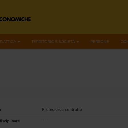
IDATTICA
TERRITORIO E SOCIETÀ
PERSONE
CON
a
Professore a contratto
disciplinare
- - -