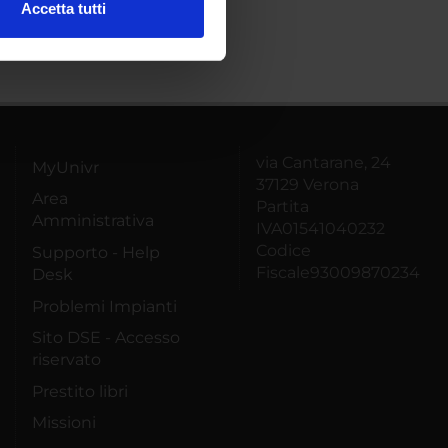
Accetta tutti
l media e per analizzare il
ostri partner che si occupano
azioni che hai fornito loro o
via Cantarane, 24
MyUnivr
37129 Verona
Area
Partita
Amministrativa
IVA01541040232
Codice
Supporto - Help
Fiscale93009870234
Desk
Problemi Impianti
Sito DSE - Accesso
riservato
Prestito libri
Missioni