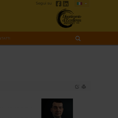
Segui su
TATTI