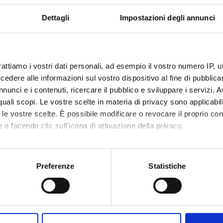
Dettagli
Impostazioni degli annunci
rattiamo i vostri dati personali, ad esempio il vostro numero IP, 
dere alle informazioni sul vostro dispositivo al fine di pubblica
nunci e i contenuti, ricercare il pubblico e sviluppare i servizi. A
r quali scopi. Le vostre scelte in materia di privacy sono applicabi
to le vostre scelte. È possibile modificare o revocare il proprio 
 o facendo clic sull'icona di attivazione della privacy.
mo anche:
oni sulla tua posizione geografica, con un'approssimazione di qu
Preferenze
Statistiche
spositivo, scansionandolo attivamente alla ricerca di caratteristich
aborati i tuoi dati personali e imposta le tue preferenze nella
s
Condividi
consenso in qualsiasi momento dalla Dichiarazione sui cookie.