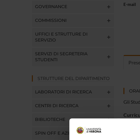
E-mail
GOVERNANCE
COMMISSIONI
UFFICI E STRUTTURE DI
SERVIZIO
SERVIZI DI SEGRETERIA
STUDENTI
Pres
STRUTTURE DEL DIPARTIMENTO
ORAR
LABORATORI DI RICERCA
Gli Stu
CENTRI DI RICERCA
Curric
BIBLIOTECHE
SPIN OFF E AZIENDE