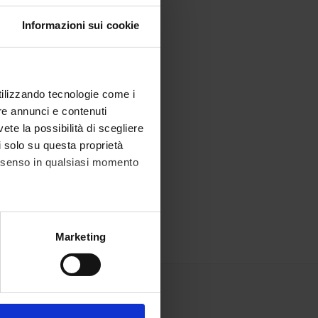
Informazioni sui cookie
utilizzando tecnologie come i
re annunci e contenuti
vete la possibilità di scegliere
li solo su questa proprietà
consenso in qualsiasi momento
alche metro,
Marketing
e specifiche (impronte
ezione dettagli
. Puoi