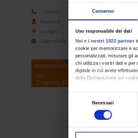
Consenso
Contatti
Persone
Luoghi
Uso responsabile dei dati
Calendario
Noi e
i nostri 1022 partner
t
cookie per memorizzare e acce
personalizzati, misurare gli an
chi utilizza i vostri dati e pe
AGENDA DI OGGI
digitale in cui avete effettua
ven
dalla Dichiarazione sui cookie
7 agosto 2026
Con il tuo consenso, vorrem
Selezione
raccogliere informazi
Necessari
del
Identificare il tuo di
consenso
digitali).
Approfondisci come vengono el
modificare o ritirare il tuo 