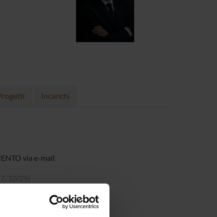
Progetti
Incarichi
MENTO via e-mail
 17/10/25)