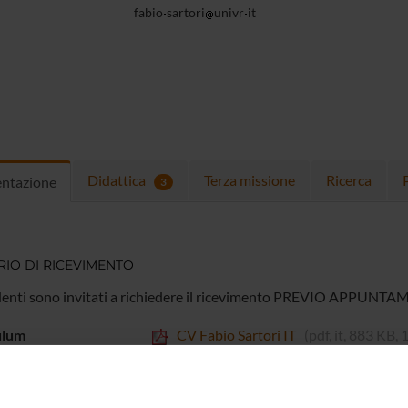
fabio
sartori
univr
it
Didattica
Terza missione
Ricerca
entazione
3
IO DI RICEVIMENTO
denti sono invitati a richiedere il ricevimento PREVIO APPUNTA
ulum
CV Fabio Sartori IT
(pdf, it, 883 KB,