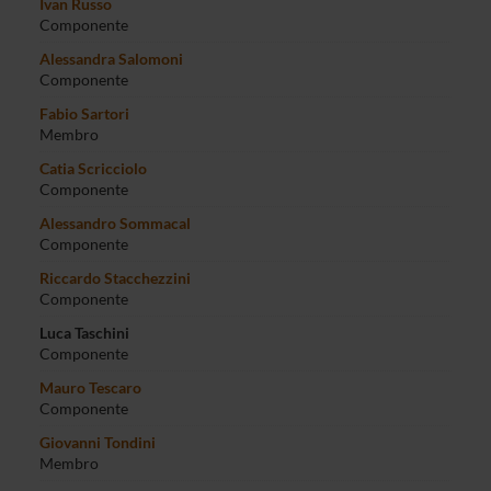
Ivan Russo
Componente
Alessandra Salomoni
Componente
Fabio Sartori
Membro
Catia Scricciolo
Componente
Alessandro Sommacal
Componente
Riccardo Stacchezzini
Componente
Luca Taschini
Componente
Mauro Tescaro
Componente
Giovanni Tondini
Membro