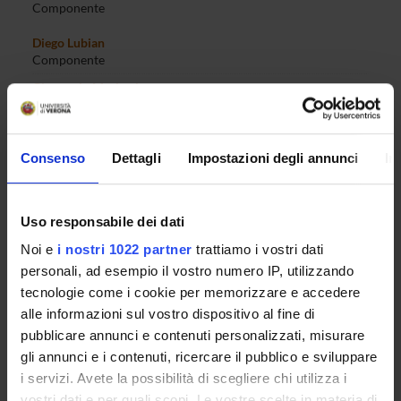
Componente
Diego Lubian
Componente
Gianpaolo Mariutti
Componente
Martina Menon
Componente
Consenso
Dettagli
Impostazioni degli annunci
In
Marco Minozzo
Componente
Uso responsabile dei dati
Giorgio Mion
Componente
Noi e
i nostri 1022 partner
trattiamo i vostri dati
Sara Moggi
personali, ad esempio il vostro numero IP, utilizzando
Componente
tecnologie come i cookie per memorizzare e accedere
Enrico Moretto
alle informazioni sul vostro dispositivo al fine di
Membro
pubblicare annunci e contenuti personalizzati, misurare
Mauro Mussini
gli annunci e i contenuti, ricercare il pubblico e sviluppare
Componente
i servizi. Avete la possibilità di scegliere chi utilizza i
vostri dati e per quali scopi. Le vostre scelte in materia di
Chiara Nardi