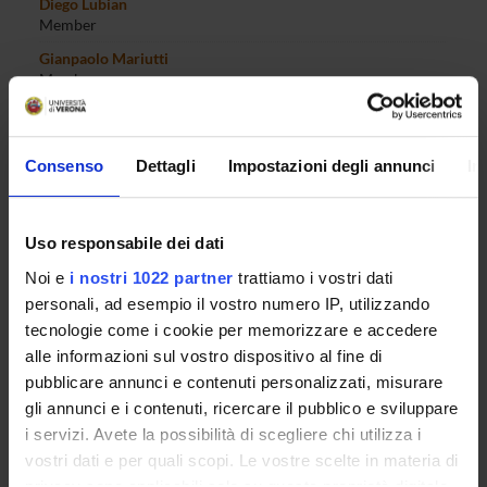
Diego Lubian
Member
Gianpaolo Mariutti
Member
Martina Menon
Member
Consenso
Dettagli
Impostazioni degli annunci
In
Marco Minozzo
Member
Giorgio Mion
Member
Uso responsabile dei dati
Sara Moggi
Noi e
i nostri 1022 partner
trattiamo i vostri dati
Member
personali, ad esempio il vostro numero IP, utilizzando
tecnologie come i cookie per memorizzare e accedere
Enrico Moretto
Member
alle informazioni sul vostro dispositivo al fine di
pubblicare annunci e contenuti personalizzati, misurare
Mauro Mussini
Member
gli annunci e i contenuti, ricercare il pubblico e sviluppare
i servizi. Avete la possibilità di scegliere chi utilizza i
Chiara Nardi
vostri dati e per quali scopi. Le vostre scelte in materia di
Member
privacy sono applicabili solo su questa proprietà digitale