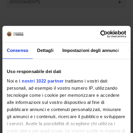
ASSIGNMENTS
ORGANISATION
GOVERNANCE
Consenso
Dettagli
Impostazioni degli annunci
In
COMMITTEES
Uso responsabile dei dati
DEPARTMENT ADMINISTRATION OFFICES
Noi e
i nostri 1022 partner
trattiamo i vostri dati
STUDENT ADMINISTRATION OFFICES
personali, ad esempio il vostro numero IP, utilizzando
tecnologie come i cookie per memorizzare e accedere
DEPARTMENT FACILITIES
alle informazioni sul vostro dispositivo al fine di
pubblicare annunci e contenuti personalizzati, misurare
RESEARCH LABORATORIES
gli annunci e i contenuti, ricercare il pubblico e sviluppare
i servizi. Avete la possibilità di scegliere chi utilizza i
RESEARCH CENTRES
vostri dati e per quali scopi. Le vostre scelte in materia di