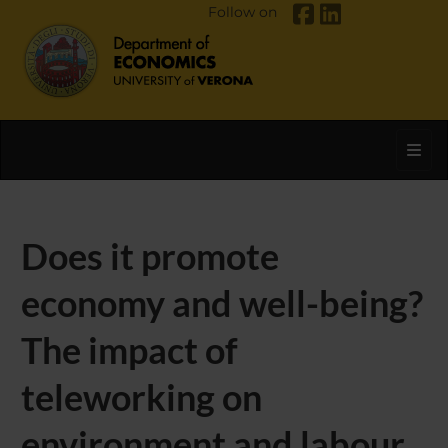
Follow on
Toggl
Does it promote
economy and well-being?
The impact of
teleworking on
environment and labour