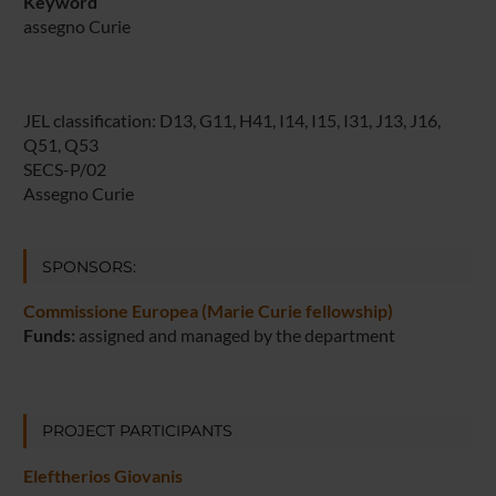
Keyword
assegno Curie
JEL classification: D13, G11, H41, I14, I15, I31, J13, J16,
Q51, Q53
SECS-P/02
Assegno Curie
SPONSORS:
Commissione Europea (Marie Curie fellowship)
Funds:
assigned and managed by the department
PROJECT PARTICIPANTS
Eleftherios Giovanis