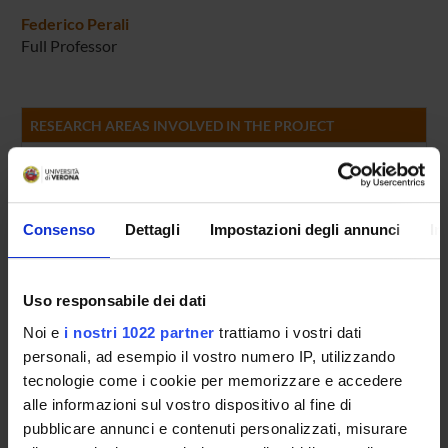
Federico Perali
Full Professor
RESEARCH AREAS INVOLVED IN THE PROJECT
Macroeconomia, Economia internazionale e Sviluppo
Demographic Economics
Environmental Economics
Consenso
Dettagli
Impostazioni degli annunci
In
Finanza quantitativa
General Financial Markets
Uso responsabile dei dati
Economia sanitaria
Noi e
i nostri 1022 partner
trattiamo i vostri dati
Health
personali, ad esempio il vostro numero IP, utilizzando
tecnologie come i cookie per memorizzare e accedere
Economia del benessere e delle scelte collettive
alle informazioni sul vostro dispositivo al fine di
Household Behavior and Family Economics
pubblicare annunci e contenuti personalizzati, misurare
Analisi delle politiche pubbliche