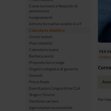
Come iscriversi e Requisiti di
ammissione
Insegnamenti
Attività formative ambito D e F
Calendario didattico
Orario lezioni
Piani didattici
Calendario esami
PER I
Bacheca avvisi
Unità o
Proposte tesi e stage
Corso
Organi collegiali e di governo
Docenti
Anno
Prova finale
Esercitazioni Linguistiche CLA
Stage e Tirocini
Per l'a
Gestione carriere
Agevolazioni economiche