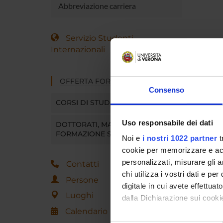
Abbreviazione carriera
Servizio Studenti
Internazionali
OFFERTA FORMATIVA
Consenso
CORSI DI STUDIO
Uso responsabile dei dati
DOTTORATI, MASTER E
FORMAZIONE SUPERIORE
Noi e
i nostri 1022 partner
t
cookie per memorizzare e acce
personalizzati, misurare gli an
Contatti
chi utilizza i vostri dati e pe
Persone
digitale in cui avete effettua
Luoghi
dalla Dichiarazione sui cookie
Calendario
Con il tuo consenso, vorrem