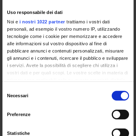
Claudio Tebaldi
Uso responsabile dei dati
Noi e
i nostri 1022 partner
trattiamo i vostri dati
personali, ad esempio il vostro numero IP, utilizzando
tecnologie come i cookie per memorizzare e accedere
ACTIVITIES
alle informazioni sul vostro dispositivo al fine di
pubblicare annunci e contenuti personalizzati, misurare
RESEARCH AREAS
gli annunci e i contenuti, ricercare il pubblico e sviluppare
PHD PROGRAMMES
i servizi. Avete la possibilità di scegliere chi utilizza i
vostri dati e per quali scopi. Le vostre scelte in materia di
RESEARCH FACILITIES
privacy sono applicabili solo su questa proprietà digitale
in cui avete effettuato le vostre scelte. È possibile
Selezione
LIBRARIES
modificare o revocare il proprio consenso in qualsiasi
Necessari
del
momento dalla Dichiarazione sui cookie o facendo clic
consenso
RESEARCH CENTRES
sull'icona di attivazione della privacy.
Preferenze
RESEARCH LABORATORIES
Con il tuo consenso, vorremmo anche:
raccogliere informazioni sulla tua posizione
SPIN OFF AND COMPANIES
Statistiche