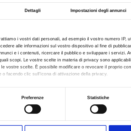
Dettagli
Impostazioni degli annunci
rattiamo i vostri dati personali, ad esempio il vostro numero IP, 
dere alle informazioni sul vostro dispositivo al fine di pubblica
nunci e i contenuti, ricercare il pubblico e sviluppare i servizi. A
r quali scopi. Le vostre scelte in materia di privacy sono applicabi
to le vostre scelte. È possibile modificare o revocare il proprio 
 o facendo clic sull'icona di attivazione della privacy.
mo anche:
oni sulla tua posizione geografica, con un'approssimazione di qu
Preferenze
Statistiche
spositivo, scansionandolo attivamente alla ricerca di caratteristich
aborati i tuoi dati personali e imposta le tue preferenze nella
s
Share
consenso in qualsiasi momento dalla Dichiarazione sui cookie.