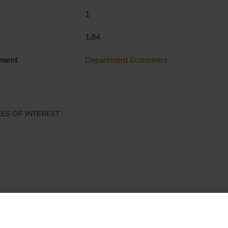
1
1.84
ment
Department Economics
ES OF INTEREST