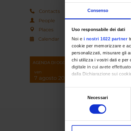
Consenso
Contacts
People
Places
Uso responsabile dei dati
Calendar
Noi e
i nostri 1022 partner
t
cookie per memorizzare e acce
personalizzati, misurare gli an
chi utilizza i vostri dati e pe
AGENDA DI OGGI
digitale in cui avete effettua
ven
dalla Dichiarazione sui cookie
7 agosto 2026
Con il tuo consenso, vorrem
Selezione
raccogliere informazi
Necessari
del
Identificare il tuo di
consenso
digitali).
Approfondisci come vengono el
modificare o ritirare il tuo 