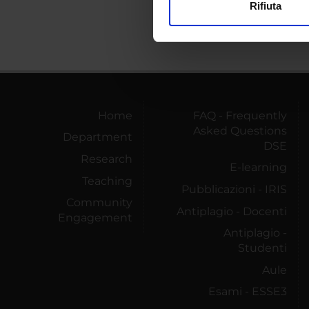
Rifiuta
Utilizziamo i cookie per perso
nostro traffico. Condividiamo 
di analisi dei dati web, pubbl
che hanno raccolto dal tuo uti
Home
FAQ - Frequently
Asked Questions
Department
DSE
Research
E-learning
Teaching
Pubblicazioni - IRIS
Community
Antiplagio - Docenti
Engagement
Antiplagio -
Studenti
Aule
Esami - ESSE3