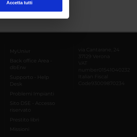
Accetta tutti
l media e per analizzare il
ostri partner che si occupano
azioni che hai fornito loro o
via Cantarane, 24
MyUnivr
37129 Verona
Back office Area -
VAT
dbErw
number01541040232
Italian Fiscal
Supporto - Help
Code93009870234
Desk
Problemi Impianti
Sito DSE - Accesso
riservato
Prestito libri
Missioni