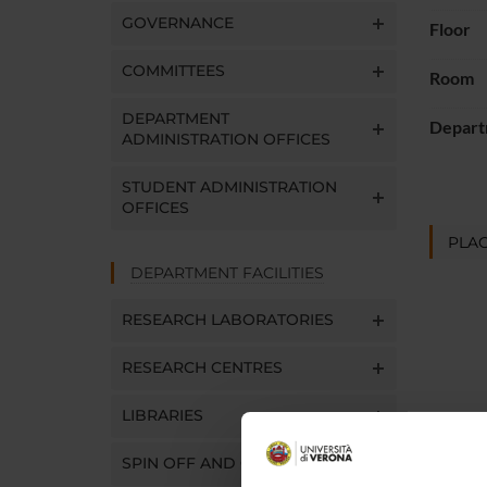
GOVERNANCE
Floor
COMMITTEES
Room
DEPARTMENT
Depart
ADMINISTRATION OFFICES
STUDENT ADMINISTRATION
OFFICES
PLAC
DEPARTMENT FACILITIES
RESEARCH LABORATORIES
RESEARCH CENTRES
LIBRARIES
SPIN OFF AND COMPANIES