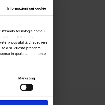
Informazioni sui cookie
utilizzando tecnologie come i
re annunci e contenuti
vete la possibilità di scegliere
li solo su questa proprietà
consenso in qualsiasi momento
alche metro,
Marketing
e specifiche (impronte
ezione dettagli
. Puoi