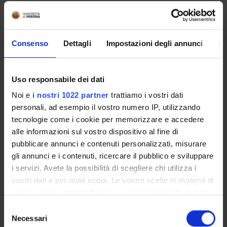
COMMISSIONI
UFFICI E STRUTTURE DI SERVIZIO
Consenso
Dettagli
Impostazioni degli annunci
In
SERVIZI DI SEGRETERIA STUDENTI
STRUTTURE DEL DIPARTIMENTO
Uso responsabile dei dati
Noi e
i nostri 1022 partner
trattiamo i vostri dati
LABORATORI DI RICERCA
personali, ad esempio il vostro numero IP, utilizzando
CENTRI DI RICERCA
tecnologie come i cookie per memorizzare e accedere
alle informazioni sul vostro dispositivo al fine di
BIBLIOTECHE
pubblicare annunci e contenuti personalizzati, misurare
gli annunci e i contenuti, ricercare il pubblico e sviluppare
SPIN OFF E AZIENDE
i servizi. Avete la possibilità di scegliere chi utilizza i
vostri dati e per quali scopi. Le vostre scelte in materia di
Contatti
privacy sono applicabili solo su questa proprietà digitale
in cui avete effettuato le vostre scelte. È possibile
Persone
Selezione
modificare o revocare il proprio consenso in qualsiasi
Necessari
del
Luoghi