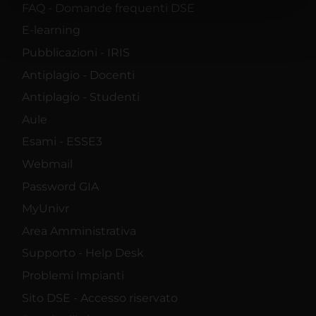
FAQ - Domande frequenti DSE
nostri partner che si occupano di analisi dei dati web,
E-learning
pubblicità e social media, i quali potrebbero combinarle
con altre informazioni che hai fornito loro o che hanno
Pubblicazioni - IRIS
raccolto dal tuo utilizzo dei loro servizi.
Antiplagio - Docenti
Antiplagio - Studenti
Aule
Esami - ESSE3
Webmail
Password GIA
MyUnivr
Area Amministrativa
Supporto - Help Desk
Problemi Impianti
Sito DSE - Accesso riservato