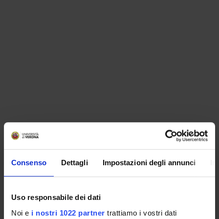
ORGANIZZAZIONE
Consenso
Dettagli
Impostazioni degli annunci
In
GOVERNANCE
COMMISSIONI
Uso responsabile dei dati
UFFICI E STRUTTURE DI SERVIZIO
Noi e
i nostri 1022 partner
trattiamo i vostri dati