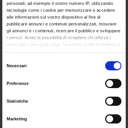
personali, ad esempio il vostro numero IP, utilizzando
SERVIZI DI SEGRETERIA STUDENTI
tecnologie come i cookie per memorizzare e accedere
alle informazioni sul vostro dispositivo al fine di
STRUTTURE DEL DIPARTIMENTO
pubblicare annunci e contenuti personalizzati, misurare
gli annunci e i contenuti, ricercare il pubblico e sviluppare
LABORATORI DI RICERCA
i servizi. Avete la possibilità di scegliere chi utilizza i
vostri dati e per quali scopi. Le vostre scelte in materia di
CENTRI DI RICERCA
privacy sono applicabili solo su questa proprietà digitale
BIBLIOTECHE
in cui avete effettuato le vostre scelte. È possibile
Selezione
modificare o revocare il proprio consenso in qualsiasi
Necessari
del
SPIN OFF E AZIENDE
momento dalla Dichiarazione sui cookie o facendo clic
consenso
sull'icona di attivazione della privacy.
Preferenze
Contatti
Con il tuo consenso, vorremmo anche:
Persone
raccogliere informazioni sulla tua posizione
Statistiche
Luoghi
geografica, con un'approssimazione di qualche
Calendario
metro,
Marketing
Identificare il tuo dispositivo, scansionandolo
attivamente alla ricerca di caratteristiche specifiche