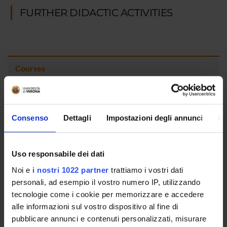
FURTHER DIDACTIC ACTIVITIES
Courses
Academic Calendar
Lesson timetable
Degree Programme
Consenso
Dettagli
Impostazioni degli annunci
In
Exam calendar
Notices
Thesis and internship proposals
Uso responsabile dei dati
Governing bodies
Noi e
i nostri 1022 partner
trattiamo i vostri dati
Faculty staff
personali, ad esempio il vostro numero IP, utilizzando
Student Career Management
tecnologie come i cookie per memorizzare e accedere
Scholarships and Grants
alle informazioni sul vostro dispositivo al fine di
Housing service
pubblicare annunci e contenuti personalizzati, misurare
Documents