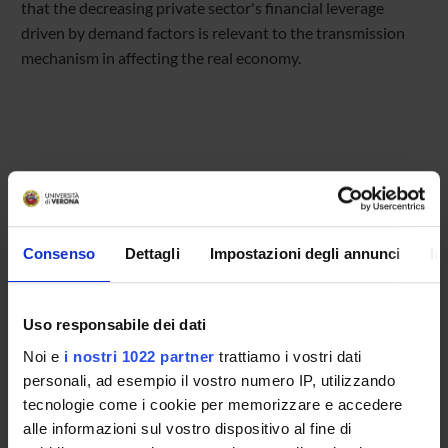
that the decreasing private sector's financial leverage
driven by demand factors is relevant to the transmission
mechanism in affecting the real economy.
Referente
Simone Quercia
Referente esterno
Consenso
Dettagli
Impostazioni degli annunci
In
Data pubblicazione
1 giugno 2022
Uso responsabile dei dati
Noi e
i nostri 1022 partner
trattiamo i vostri dati
personali, ad esempio il vostro numero IP, utilizzando
tecnologie come i cookie per memorizzare e accedere
OFFERTA FORMATIVA
alle informazioni sul vostro dispositivo al fine di