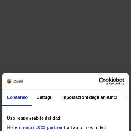
ORGANIZZAZIONE
Consenso
Dettagli
Impostazioni degli annunci
In
GOVERNANCE
COMMISSIONI
Uso responsabile dei dati
UFFICI E STRUTTURE DI SERVIZIO
Noi e
i nostri 1022 partner
trattiamo i vostri dati