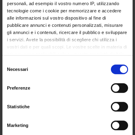
personali, ad esempio il vostro numero IP, utilizzando
SERVIZI DI SEGRETERIA STUDENTI
tecnologie come i cookie per memorizzare e accedere
alle informazioni sul vostro dispositivo al fine di
STRUTTURE DEL DIPARTIMENTO
pubblicare annunci e contenuti personalizzati, misurare
gli annunci e i contenuti, ricercare il pubblico e sviluppare
LABORATORI DI RICERCA
i servizi. Avete la possibilità di scegliere chi utilizza i
vostri dati e per quali scopi. Le vostre scelte in materia di
CENTRI DI RICERCA
privacy sono applicabili solo su questa proprietà digitale
BIBLIOTECHE
in cui avete effettuato le vostre scelte. È possibile
Selezione
modificare o revocare il proprio consenso in qualsiasi
Necessari
del
SPIN OFF E AZIENDE
momento dalla Dichiarazione sui cookie o facendo clic
consenso
sull'icona di attivazione della privacy.
Preferenze
Contatti
Con il tuo consenso, vorremmo anche:
Persone
raccogliere informazioni sulla tua posizione
Statistiche
Luoghi
geografica, con un'approssimazione di qualche
Calendario
metro,
Marketing
Identificare il tuo dispositivo, scansionandolo
attivamente alla ricerca di caratteristiche specifiche