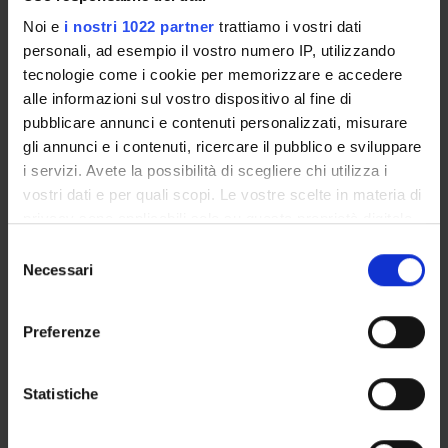
ATTIVITÀ
Noi e
i nostri 1022 partner
trattiamo i vostri dati
personali, ad esempio il vostro numero IP, utilizzando
AREE DI RICERCA
tecnologie come i cookie per memorizzare e accedere
DOTTORATI DI RICERCA
alle informazioni sul vostro dispositivo al fine di
pubblicare annunci e contenuti personalizzati, misurare
STRUTTURE
gli annunci e i contenuti, ricercare il pubblico e sviluppare
i servizi. Avete la possibilità di scegliere chi utilizza i
BIBLIOTECHE
vostri dati e per quali scopi. Le vostre scelte in materia di
privacy sono applicabili solo su questa proprietà digitale
CENTRI DI RICERCA
in cui avete effettuato le vostre scelte. È possibile
Selezione
modificare o revocare il proprio consenso in qualsiasi
Necessari
del
LABORATORI DI RICERCA
momento dalla Dichiarazione sui cookie o facendo clic
consenso
sull'icona di attivazione della privacy.
SPIN OFF E AZIENDE
Preferenze
Con il tuo consenso, vorremmo anche:
Contatti
raccogliere informazioni sulla tua posizione
Statistiche
Persone
geografica, con un'approssimazione di qualche
Luoghi
metro,