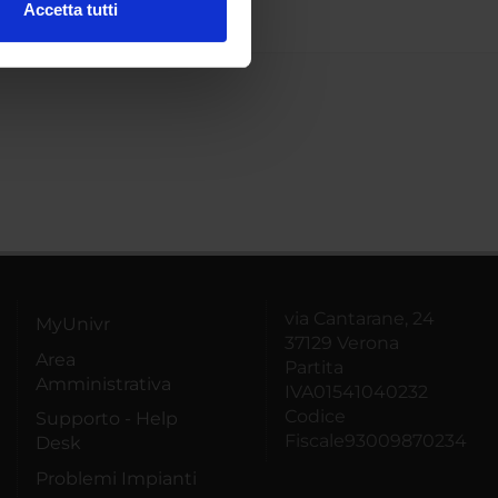
Accetta tutti
l media e per analizzare il
ostri partner che si occupano
azioni che hai fornito loro o
via Cantarane, 24
MyUnivr
37129 Verona
Area
Partita
Amministrativa
IVA01541040232
Codice
Supporto - Help
Fiscale93009870234
Desk
Problemi Impianti