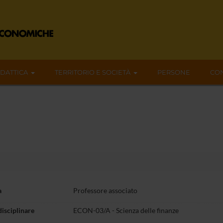
IDATTICA
TERRITORIO E SOCIETÀ
PERSONE
CON
a
Professore associato
disciplinare
ECON-03/A - Scienza delle finanze