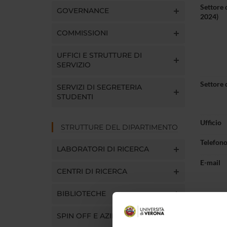
Settore 
GOVERNANCE
2024)
COMMISSIONI
UFFICI E STRUTTURE DI
SERVIZIO
Settore 
SERVIZI DI SEGRETERIA
STUDENTI
Ufficio
STRUTTURE DEL DIPARTIMENTO
Telefon
LABORATORI DI RICERCA
E-mail
CENTRI DI RICERCA
BIBLIOTECHE
SPIN OFF E AZIENDE
Pres