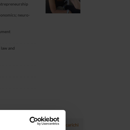
ntrepreneurship
conomics; neuro-
oyment
 law and
Progetti
Pubblicazioni
Incarichi