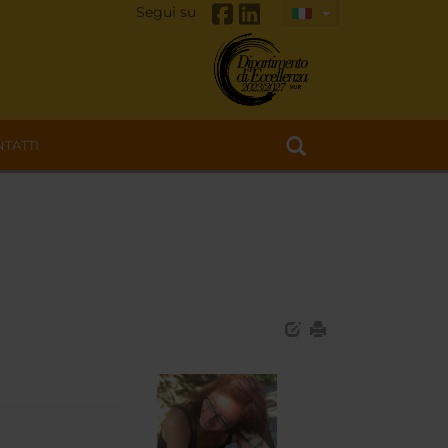
Segui su
TATTI