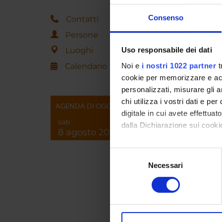
Consenso
Contatti
Persone
ORAR
Luoghi
Uso responsabile dei dati
venerdì
Calendario
Noi e
i nostri 1022 partner
t
Curric
cookie per memorizzare e acce
personalizzati, misurare gli an
chi utilizza i vostri dati e pe
AGENDA DI OGGI
digitale in cui avete effettua
sab
dalla Dichiarazione sui cookie
Veronic
8 agosto 2026
Verona, 
Con il tuo consenso, vorrem
fotografi
Selezione
montani
raccogliere informazi
Necessari
del
partecip
Identificare il tuo di
consenso
istituzi
digitali).
Giappich
Approfondisci come vengono el
sociali 
modificare o ritirare il tuo 