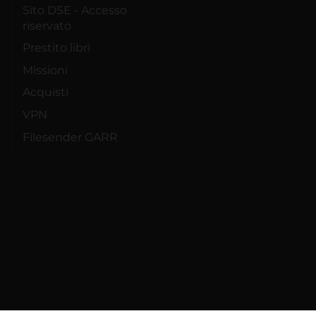
Sito DSE - Accesso
riservato
Prestito libri
Missioni
Acquisti
VPN
Filesender GARR