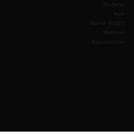
Studenti
Aule
Esami - ESSE3
Webmail
Password GIA