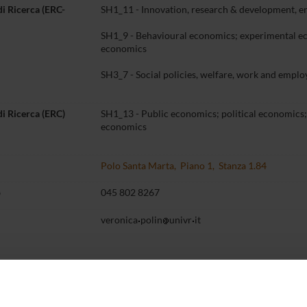
di Ricerca (ERC-
SH1_11 - Innovation, research & development, e
SH1_9 - Behavioural economics; experimental e
economics
SH3_7 - Social policies, welfare, work and empl
di Ricerca (ERC)
SH1_13 - Public economics; political economics;
economics
Polo Santa Marta, Piano 1, Stanza 1.84
o
045 802 8267
veronica
polin
univr
it
Didattica
Terza missione
Ricerca
entazione
6