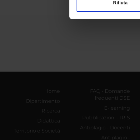
Rifiuta
Utilizziamo i cookie per perso
nostro traffico. Condividiamo 
di analisi dei dati web, pubbl
che hanno raccolto dal tuo uti
Home
FAQ - Domande
frequenti DSE
Dipartimento
E-learning
Ricerca
Pubblicazioni - IRIS
Didattica
Antiplagio - Docenti
Territorio e Società
Antiplagio -