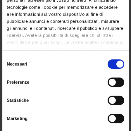
personali, ad esempio il vostro numero IP, utilizzando
STUDENT ADMINISTRATION OFFICES
tecnologie come i cookie per memorizzare e accedere
alle informazioni sul vostro dispositivo al fine di
DEPARTMENT FACILITIES
pubblicare annunci e contenuti personalizzati, misurare
gli annunci e i contenuti, ricercare il pubblico e sviluppare
RESEARCH LABORATORIES
i servizi. Avete la possibilità di scegliere chi utilizza i
vostri dati e per quali scopi. Le vostre scelte in materia di
RESEARCH CENTRES
privacy sono applicabili solo su questa proprietà digitale
in cui avete effettuato le vostre scelte. È possibile
Selezione
LIBRARIES
modificare o revocare il proprio consenso in qualsiasi
Necessari
del
momento dalla Dichiarazione sui cookie o facendo clic
SPIN OFF AND COMPANIES
consenso
sull'icona di attivazione della privacy.
Preferenze
Contacts
Con il tuo consenso, vorremmo anche:
People
raccogliere informazioni sulla tua posizione
Statistiche
Places
geografica, con un'approssimazione di qualche
metro,
Calendar
Marketing
Identificare il tuo dispositivo, scansionandolo
attivamente alla ricerca di caratteristiche specifiche