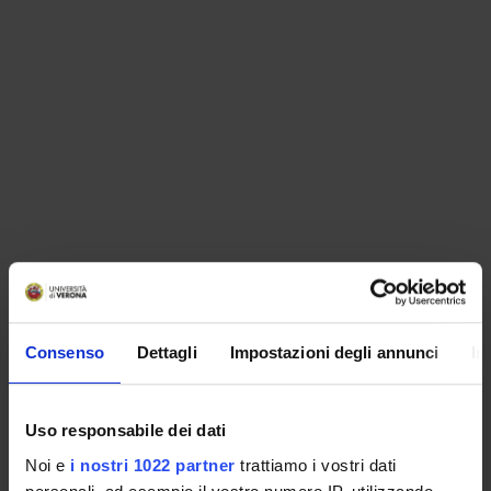
ORGANISATION
Consenso
Dettagli
Impostazioni degli annunci
In
GOVERNANCE
COMMITTEES
Uso responsabile dei dati
Noi e
i nostri 1022 partner
trattiamo i vostri dati
DEPARTMENT ADMINISTRATION OFFICES