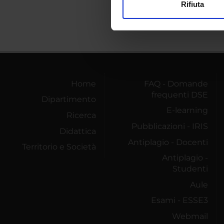
Rifiuta
Utilizziamo i cookie per perso
nostro traffico. Condividiamo 
di analisi dei dati web, pubbl
che hanno raccolto dal tuo uti
Home
FAQ - Domande
frequenti DSE
Dipartimento
E-learning
Ricerca
Pubblicazioni - IRIS
Didattica
Antiplagio - Docenti
Territorio e Società
Antiplagio -
Studenti
Aule
Esami - ESSE3
Webmail