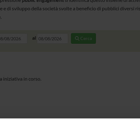
e e di sviluppo della società svolte a beneficio di pubblici diversi ri
.
al
Cerca
iniziativa in corso.