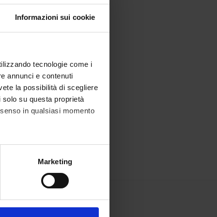
Informazioni sui cookie
utilizzando tecnologie come i
re annunci e contenuti
vete la possibilità di scegliere
li solo su questa proprietà
consenso in qualsiasi momento
alche metro,
Marketing
e specifiche (impronte
ezione dettagli
. Puoi