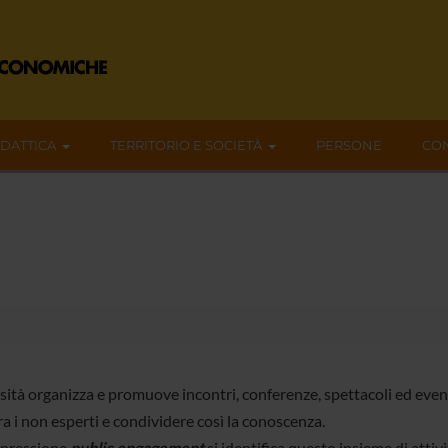
IDATTICA
TERRITORIO E SOCIETÀ
PERSONE
CON
sità organizza e promuove incontri, conferenze, spettacoli ed eventi 
a i non esperti e condividere così la conoscenza.
spressione
public engagement
si identifica questo insieme di attiv