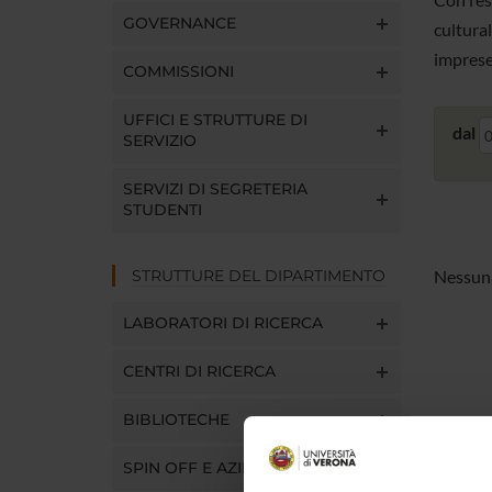
GOVERNANCE
cultural
imprese
COMMISSIONI
UFFICI E STRUTTURE DI
dal
SERVIZIO
SERVIZI DI SEGRETERIA
STUDENTI
STRUTTURE DEL DIPARTIMENTO
Nessuna 
LABORATORI DI RICERCA
CENTRI DI RICERCA
BIBLIOTECHE
SPIN OFF E AZIENDE