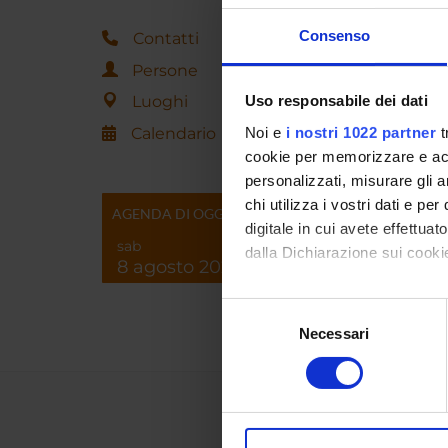
Consenso
Contatti
Persone
Luoghi
Uso responsabile dei dati
Calendario
Noi e
i nostri 1022 partner
t
cookie per memorizzare e acce
personalizzati, misurare gli an
chi utilizza i vostri dati e pe
AGENDA DI OGGI
digitale in cui avete effettua
sab
dalla Dichiarazione sui cookie
8 agosto 2026
Con il tuo consenso, vorrem
Selezione
raccogliere informazi
Necessari
del
Identificare il tuo di
consenso
digitali).
Approfondisci come vengono el
modificare o ritirare il tuo 