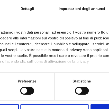
Dettagli
Impostazioni degli annunci
rattiamo i vostri dati personali, ad esempio il vostro numero IP, 
dere alle informazioni sul vostro dispositivo al fine di pubblica
nunci e i contenuti, ricercare il pubblico e sviluppare i servizi. A
r quali scopi. Le vostre scelte in materia di privacy sono applicabi
to le vostre scelte. È possibile modificare o revocare il proprio 
 o facendo clic sull'icona di attivazione della privacy.
mo anche:
oni sulla tua posizione geografica, con un'approssimazione di qu
Preferenze
Statistiche
spositivo, scansionandolo attivamente alla ricerca di caratteristich
aborati i tuoi dati personali e imposta le tue preferenze nella
s
Condividi
consenso in qualsiasi momento dalla Dichiarazione sui cookie.