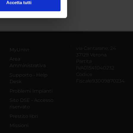
Accetta tutti
l media e per analizzare il
ostri partner che si occupano
azioni che hai fornito loro o
via Cantarane, 24
MyUnivr
37129 Verona
Area
Partita
Amministrativa
IVA01541040232
Codice
Supporto - Help
Fiscale93009870234
Desk
Problemi Impianti
Sito DSE - Accesso
riservato
Prestito libri
Missioni