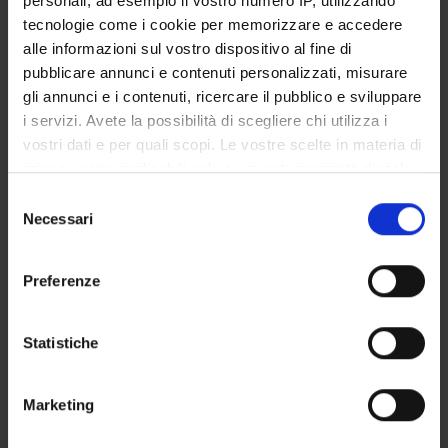
personali, ad esempio il vostro numero IP, utilizzando
STUDENT ADMINISTRATION OFFICES
tecnologie come i cookie per memorizzare e accedere
alle informazioni sul vostro dispositivo al fine di
DEPARTMENT FACILITIES
pubblicare annunci e contenuti personalizzati, misurare
gli annunci e i contenuti, ricercare il pubblico e sviluppare
RESEARCH LABORATORIES
i servizi. Avete la possibilità di scegliere chi utilizza i
vostri dati e per quali scopi. Le vostre scelte in materia di
RESEARCH CENTRES
privacy sono applicabili solo su questa proprietà digitale
in cui avete effettuato le vostre scelte. È possibile
Selezione
LIBRARIES
modificare o revocare il proprio consenso in qualsiasi
Necessari
del
momento dalla Dichiarazione sui cookie o facendo clic
SPIN OFF AND COMPANIES
consenso
sull'icona di attivazione della privacy.
Preferenze
Contacts
Con il tuo consenso, vorremmo anche:
People
raccogliere informazioni sulla tua posizione
Statistiche
Places
geografica, con un'approssimazione di qualche
metro,
Calendar
Marketing
Identificare il tuo dispositivo, scansionandolo
attivamente alla ricerca di caratteristiche specifiche