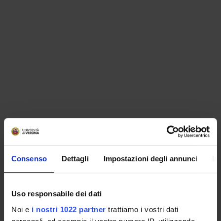
ORGANISATION
Consenso
Dettagli
Impostazioni degli annunci
In
GOVERNANCE
COMMITTEES
Uso responsabile dei dati
Noi e
i nostri 1022 partner
trattiamo i vostri dati
DEPARTMENT ADMINISTRATION OFFICES