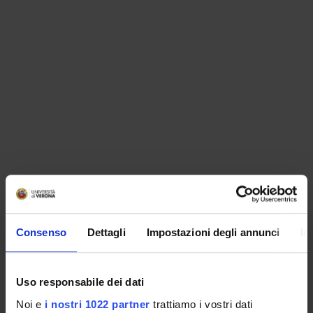
ORGANIZZAZIONE
Consenso
Dettagli
Impostazioni degli annunci
In
GOVERNANCE
COMMISSIONI
Uso responsabile dei dati
UFFICI E STRUTTURE DI SERVIZIO
Noi e
i nostri 1022 partner
trattiamo i vostri dati