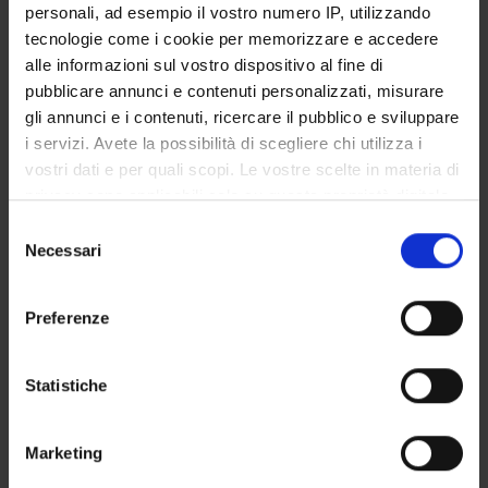
personali, ad esempio il vostro numero IP, utilizzando
SERVIZI DI SEGRETERIA STUDENTI
tecnologie come i cookie per memorizzare e accedere
alle informazioni sul vostro dispositivo al fine di
STRUTTURE DEL DIPARTIMENTO
pubblicare annunci e contenuti personalizzati, misurare
gli annunci e i contenuti, ricercare il pubblico e sviluppare
LABORATORI DI RICERCA
i servizi. Avete la possibilità di scegliere chi utilizza i
vostri dati e per quali scopi. Le vostre scelte in materia di
CENTRI DI RICERCA
privacy sono applicabili solo su questa proprietà digitale
BIBLIOTECHE
in cui avete effettuato le vostre scelte. È possibile
Selezione
modificare o revocare il proprio consenso in qualsiasi
Necessari
del
SPIN OFF E AZIENDE
momento dalla Dichiarazione sui cookie o facendo clic
consenso
sull'icona di attivazione della privacy.
Preferenze
Contatti
Con il tuo consenso, vorremmo anche:
Persone
raccogliere informazioni sulla tua posizione
Statistiche
Luoghi
geografica, con un'approssimazione di qualche
Calendario
metro,
Marketing
Identificare il tuo dispositivo, scansionandolo
attivamente alla ricerca di caratteristiche specifiche