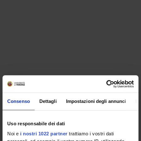
ORGANISATION
Consenso
Dettagli
Impostazioni degli annunci
In
GOVERNANCE
COMMITTEES
Uso responsabile dei dati
Noi e
i nostri 1022 partner
trattiamo i vostri dati
DEPARTMENT ADMINISTRATION OFFICES