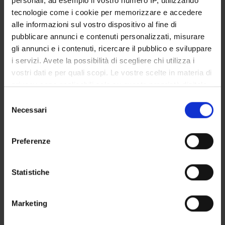
personali, ad esempio il vostro numero IP, utilizzando
STUDENT ADMINISTRATION OFFICES
tecnologie come i cookie per memorizzare e accedere
alle informazioni sul vostro dispositivo al fine di
DEPARTMENT FACILITIES
pubblicare annunci e contenuti personalizzati, misurare
gli annunci e i contenuti, ricercare il pubblico e sviluppare
RESEARCH LABORATORIES
i servizi. Avete la possibilità di scegliere chi utilizza i
vostri dati e per quali scopi. Le vostre scelte in materia di
RESEARCH CENTRES
privacy sono applicabili solo su questa proprietà digitale
in cui avete effettuato le vostre scelte. È possibile
Selezione
LIBRARIES
modificare o revocare il proprio consenso in qualsiasi
Necessari
del
momento dalla Dichiarazione sui cookie o facendo clic
SPIN OFF AND COMPANIES
consenso
sull'icona di attivazione della privacy.
Preferenze
Contacts
Con il tuo consenso, vorremmo anche:
People
raccogliere informazioni sulla tua posizione
Statistiche
Places
geografica, con un'approssimazione di qualche
metro,
Calendar
Marketing
Identificare il tuo dispositivo, scansionandolo
attivamente alla ricerca di caratteristiche specifiche