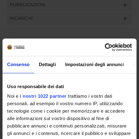
PUBBLICAZIONI
INCARICHI
ORGANIZZAZIONE
Consenso
Dettagli
Impostazioni degli annunci
In
GOVERNANCE
COMMISSIONI
Uso responsabile dei dati
UFFICI E STRUTTURE DI SERVIZIO
Noi e
i nostri 1022 partner
trattiamo i vostri dati
personali, ad esempio il vostro numero IP, utilizzando
SERVIZI DI SEGRETERIA STUDENTI
tecnologie come i cookie per memorizzare e accedere
alle informazioni sul vostro dispositivo al fine di
STRUTTURE DEL DIPARTIMENTO
pubblicare annunci e contenuti personalizzati, misurare
gli annunci e i contenuti, ricercare il pubblico e sviluppare
LABORATORI DI RICERCA